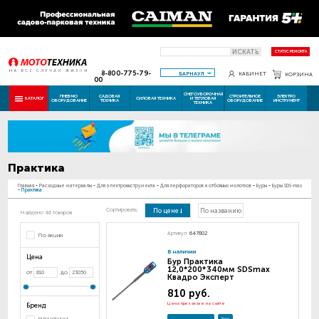
ИСКАТЬ
СТАТУС РЕМОНТА
8-800-775-79-
БАРНАУЛ
КАБИНЕТ
КОРЗИНА
00
СНЕГОУБОРОЧНАЯ
ПНЕВМО
САДОВАЯ
СТРОИТЕЛЬНОЕ
ЭЛЕКТРО
КАТАЛОГ
СИЛОВАЯ ТЕХНИКА
И ТЕПЛОВАЯ
ОБОРУДОВАНИЕ
ТЕХНИКА
ОБОРУДОВАНИЕ
ИНСТРУМЕНТ
ТЕХНИКА
Практика
Главная
-
Расходные материалы
-
Для электроинструмента
-
Для перфораторов и отбойных молотков
-
Буры
-
Буры SDS-max
-
Практика
Сортировать:
По цене
По названию
Найдено 46 товаров
Артикул:
647802
По акции
В наличии
Цена
Бур Практика
12,0*200*340мм SDSmax
от
до
Квадро Эксперт
810 руб.
Цена при заказе на сайте
Бренд