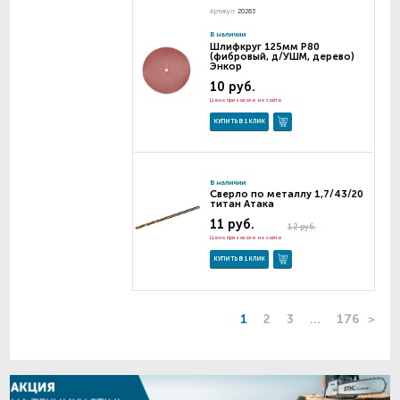
Артикул:
20283
В наличии
Шлифкруг 125мм Р80
(фибровый, д/УШМ, дерево)
Энкор
10 руб.
Цена при заказе на сайте
КУПИТЬ В 1 КЛИК
В наличии
Сверло по металлу 1,7/43/20
титан Атака
11 руб.
12 руб.
Цена при заказе на сайте
КУПИТЬ В 1 КЛИК
1
2
3
...
176
>