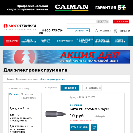
ИСКАТЬ
СТАТУС РЕМОНТА
8-800-775-79-
БАРНАУЛ
КАБИНЕТ
КОРЗИНА
00
СНЕГОУБОРОЧНАЯ
ПНЕВМО
САДОВАЯ
СТРОИТЕЛЬНОЕ
ЭЛЕКТРО
КАТАЛОГ
СИЛОВАЯ ТЕХНИКА
И ТЕПЛОВАЯ
ОБОРУДОВАНИЕ
ТЕХНИКА
ОБОРУДОВАНИЕ
ИНСТРУМЕНТ
ТЕХНИКА
Для электроинструмента
Главная
-
Расходные материалы
-
Для электроинструмента
Сортировать:
По цене
По названию
Найдено 3501 товар
Каталог
Поиск по
Артикул:
26201-3-25-1000
параметрам
В наличии
Бита PH 3*25мм Stayer
Для дрелей
10 руб.
Для
20 руб.
измерительного
Цена при заказе на сайте
инструмента
Для клеевых и
КУПИТЬ В 1 КЛИК
монтажных
пистолетов