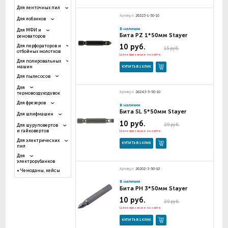
Для ленточных пил
Артикул:
26223-1-50-10
Для лобзиков
В наличии
Для МФИ и
Бита PZ 1*50мм Stayer
реноваторов
10 руб.
Для перфораторов и
15 руб.
отбойных молотков
Цена при заказе на сайте
Для полировальных
машин
КУПИТЬ В 1 КЛИК
Для пылесосов
Для
Артикул:
26243-5-50-10
термовоздуходувок
Для фрезеров
В наличии
Бита SL 5*50мм Stayer
Для шлифмашин
10 руб.
20 руб.
Для шуруповертов
и гайковертов
Цена при заказе на сайте
Для электрических
КУПИТЬ В 1 КЛИК
пил
Для
электрорубанков
Артикул:
26202-3-50-10
Чемоданы, кейсы
В наличии
Бита PH 3*50мм Stayer
10 руб.
20 руб.
Цена при заказе на сайте
КУПИТЬ В 1 КЛИК