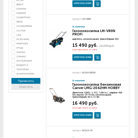
AL-KO
КУПИТЬ В 1 КЛИК
BRAIT
CAIMAN
CARVER
CHAMPION
Артикул:
LM-V80N
GEOS
HUSQVARNA
В наличии
Газонокосилка LM-V80N
HUTER
PROFI
LEO
OLEO-MAC
шир40см, несамоходная, травосборник 40л
PARTNER
15 490 руб.
16 290 руб.
STIGA
Цена при заказе на сайте
VIKING
ZIMANI
КУПИТЬ В 1 КЛИК
ИНТЕРСКОЛ
МОБИЛ К
ТЕХПРОМ
Артикул:
01.024.00020
ЭНЕРГОПРОМ
В наличии
Применить
Газонокосилка бензиновая
Очистить
Carver LMG-2042HM HOBBY
Двигатель Y100V, 2, 0/2, 7 кВт/л.с., ширина-418
мм, высота-25-75 мм, несамоходная,
травосборник-40 л, 17, 9кг.
16 490 руб.
Цена при заказе на сайте
КУПИТЬ В 1 КЛИК
Артикул:
923.0.0.70