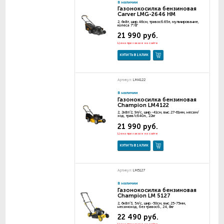
В наличии
Газонокосилка бензиновая
Carver LMG-2646 HM
2, 6кВт, шир.46см, травосб.65л, мульчирование,
колеса 7"/8"
21 990 руб.
Цена при заказе на сайте
КУПИТЬ В 1 КЛИК
Артикул:
LM4122
В наличии
Газонокосилка бензиновая
Champion LM4122
2, 2кВт/2, 9л/с, шир.-41см, выс.27-61мм, несам/
ход, трав/сб40л., 22кг
21 990 руб.
Цена при заказе на сайте
КУПИТЬ В 1 КЛИК
Артикул:
LM5127
В наличии
Газонокосилка бензиновая
Champion LM 5127
2, 6кВт/3, 5л/с, шир.-50см, выс.25-75мм,
несамоход, без травосб., 24, 8кг
22 490 руб.