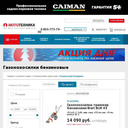
ИСКАТЬ
СТАТУС РЕМОНТА
8-800-775-79-
БАРНАУЛ
КАБИНЕТ
КОРЗИНА
00
СНЕГОУБОРОЧНАЯ
ПНЕВМО
САДОВАЯ
СТРОИТЕЛЬНОЕ
ЭЛЕКТРО
КАТАЛОГ
СИЛОВАЯ ТЕХНИКА
И ТЕПЛОВАЯ
ОБОРУДОВАНИЕ
ТЕХНИКА
ОБОРУДОВАНИЕ
ИНСТРУМЕНТ
ТЕХНИКА
Газонокосилки бензиновые
Главная
-
Садовая техника
-
Газонокосилки и триммеры
-
Газонокосилки бензиновые
Сортировать:
По цене
По названию
Найдено 100 товаров
Артикул:
06.03.009.019
По акции
В наличии
Цена
Газонокосилка-триммер
бензиновая Brait BLM 43
от
до
43 см3, 2, 2 кВт, шир. скаш. 432 мм, выс. 45 мм,
колеса 30, 5
14 090 руб.
14 830 руб.
Бренд
Цена при заказе на сайте