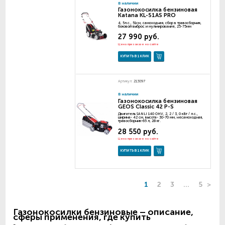
В наличии
Газонокосилка бензиновая
Katana KL-51AS PRO
4, 5л.с., 51см, самоходная, сбор в травосборник,
боковой выброс и мульчирование, 25-75мм
27 990 руб.
Цена при заказе на сайте
КУПИТЬ В 1 КЛИК
Артикул:
213097
В наличии
Газонокосилка бензиновая
GEOS Classic 42 P-S
Двигатель SANLI 140 OHV, 2, 2 / 3, 0 кВт / л.с.,
ширина- 42 см, высота- 30-70 мм, несамоходная,
травосборник-65 л, 28 кг.
28 550 руб.
Цена при заказе на сайте
КУПИТЬ В 1 КЛИК
1
2
3
...
5
>
Газонокосилки бензиновые – описание,
сферы применения, где купить