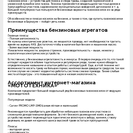
Газонокосилки – устройства для покоса и сбора травы, создания гармоничной и
ухоженной лужайки или газона. Техника применяется владельцами частных домов и
приусадебных участков, садовниками муниципальных заведений, дачниками и т. д.
Большой популярностью пользуются бензиновые варианты газонокосилок из-за ряда
преимуществ.
Об особенностях и плюсах косилок на бензине, а также о том, где купить газонокосилки
бензиновые в Барнауле – пойдёт речь ниже.
Преимущества бензиновых агрегатов
Главные плюсы:
- Полная автономность
Не нужны электрические розетки, не мешаются провода, нет необходимости тратить
время на зарядку АКБ. Достаточно чтобы в наличии был бензин и машинное масло.
- Более высокая мощность
Показатели мощности, ширина стрижки, производительность – выше, нежели у
аналогичных электрических устройств.
Естественно, у бензиновых агрегатов есть и минусы. В первую очередь это то, что такой
аппарат нуждается в более тщательном и регулярном уходе, также нужно обладать
определенными навыками и опытом работы с аппаратурой. Еще, в этой технике нет
возможности косить траву на больших горках, наклонах выше двадцати градусов, так как
в этом случае не сможет корректно работать система смазки привода. Также слабые
места аппаратуры - это повышенный шум и низкая экологичность.
Ассортимент интернет-магазина
«МОТОТЕХНИКА»
Компания предлагает большой модельный ряд бензиновых газонокосилок от ведущих
производителей.
Популярные модели:
- Carver PROMO LMP-1940 (самая лёгкая и маленькая)
Рекомендуется приобретать для обработки небольших газонов или участков со
сложными декоративными формами. За счёт близкого размещения колёс и деки,
устройство может перемещаться практически вплотную к забору, камням, стволу
деревьев, не давая ни единого шанса высокой траве остаться пропущенной.
Плюсы:
- выгодная цена;
- долговечность;