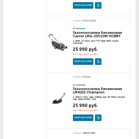
КУПИТЬ В 1 КЛИК
Артикул:
01.024.00022
В наличии
Газонокосилка бензиновая
Carver LMG-2951DM HOBBY
2, 9кВт, Ш-51см, кол.7"/9", трав-к60л, мульч,
самоход,
25 990 руб.
Цена при заказе на сайте
КУПИТЬ В 1 КЛИК
Артикул:
LM4222
В наличии
Газонокосилка бензиновая
LM4222 Champion
2, 2кВт/3, 0л/с, шир.-418мм, выс.20-70мм, несам/
ход, трав/сб40л., 17кг
25 990 руб.
Цена при заказе на сайте
КУПИТЬ В 1 КЛИК
Артикул:
MBK0025881