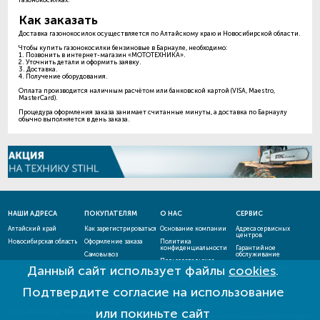
газонокосилках.
Как заказать
Доставка газонокосилок осуществляется по Алтайскому краю и Новосибирской области.
Чтобы купить газонокосилки бензиновые в Барнауле, необходимо:
1. Позвонить в интернет-магазин «МОТОТЕХНИКА».
2. Уточнить детали и оформить заявку.
3. Доставка.
4. Получение оборудования.
Оплата производится наличным расчётом или банковской картой (VISA, Maestro,
MasterCard).
Процедура оформления заказа занимает считанные минуты, а доставка по Барнаулу
обычно выполняется в день заказа.
НАШИ АДРЕСА
ПОКУПАТЕЛЯМ
О НАС
СЕРВИС
Алтайский край
Как зарегистрироваться
Основание компании
Адреса сервисных
центров
Новосибирская область
Оформление заказа
Политика
конфиденциальности
Гарантийное
Самовывоз
обслуживание
Пользовательское
Данный сайт использует файлы
cookies
.
Способы оплаты
соглашение
Проверить статус
ремонта
Новости
Подтвердите согласие на использование
Акции и скидки
Оставить отзыв
или покиньте сайт
ЕСТЬ ВОПРОСЫ? НАПИШИТЕ НАМ!