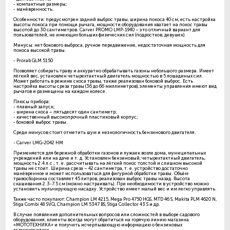
- компактные размеры;
- манёвренность.
Особенности: предусмотрен задний выброс травы, ширина покоса 40 см, есть настройка
высоты покоса при помощи рычага, мощности оборудования хватает на покос травы
высотой до 30 сантиметров. Carver PROMO LMP-1940 – это отличный вариант для
пользователей, не имеющих больших физических сил (подростков, девушек).
Минусы: нет бокового выброса, ручное передвижение, недостаточная мощность для
покоса высокой травы.
- Prorab GLM 5150
Позволяет собирать траву и аккуратно обрабатывать газоны небольшого размера. Имеет
лёгкий вес, установлен четырехтактный двигатель мощностью в 5 лошадиных сил.
Может работать в режиме скоса травы, также реализован боковой выброс. Есть
настройка высоты среза травы (36 до 66 миллиметров), элементы управления имеют вид
рычагов и размещены на каждом колесе.
Плюсы прибора:
- плавный запуск;
- ширина скоса – пятьдесят один сантиметр;
- качественный высокопрочный пластиковый корпус;
- боковой выброс травы.
Среди минусов стоит отметить шум и неэкологичность бензинового двигателя.
- Carver LMG-2042 HM
Применяется для бережной обработки газонов и лужаек возле дома, муниципальных
учреждений или на даче и т. д. Установлен бензиновый, четырехтактный двигатель,
мощность 2.4 л.с., т. е. рассчитывать на лёгкий покос толстой и слишком высокой
травы не стоит. Ширина среза – 42 сантиметра, т. е. устройство достаточно
манёвренное и может использоваться для фигурной обработки травы. Объём
травосборника составляет 45 литров, реализован выброс травы назад. Высота
скашивания 2.3-7.5 см (можно настраивать). При необходимости в устройство можно
установить мульчирующую насадку. Устройство имеет малый вес и им легко управлять.
Также часто покупают: Champion LM 4215, Mega Pro 4750 HGS, MTD 46 S, Makita PLM 4620 N,
Stiga Combi 48 SVQ, Champion LM 5347 BS, Stiga Collector 43 S и др.
В случае появления дополнительных вопросов или сложностей в выборе садового
оборудования, клиенты всегда могут обратиться на горячую линию магазина
«МОТОТЕХНИКА» и получить исчерпывающую информацию о бензиновых