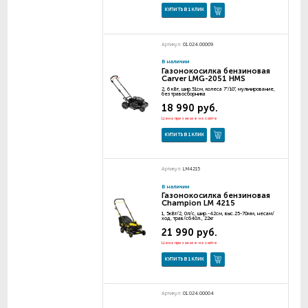
КУПИТЬ В 1 КЛИК
Артикул:
01.024.00009
В наличии
Газонокосилка бензиновая
Carver LMG-2051 HMS
2, 6 кВт, шир.51см, колеса 7"/10", мульчирование,
без травосборника
18 990 руб.
Цена при заказе на сайте
КУПИТЬ В 1 КЛИК
Артикул:
LM4215
В наличии
Газонокосилка бензиновая
Champion LM 4215
1, 5кВт/2, 0л/с, шир.-42см, выс.25-70мм, несам/
ход, трав/сб40л., 22кг
21 990 руб.
Цена при заказе на сайте
КУПИТЬ В 1 КЛИК
Артикул:
01.024.00004