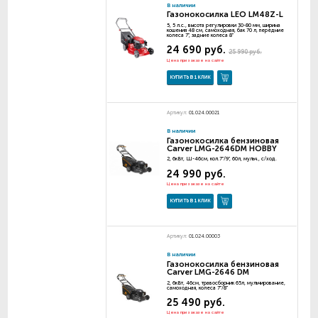
В наличии
Газонокосилка LEO LM48Z-L
5, 5 л.с., высота регулировки 30-80 мм, ширина
кошения 48 см, самоходная, бак 70 л, передние
колеса 7", задние колеса 8"
24 690 руб.
25 990 руб.
Цена при заказе на сайте
КУПИТЬ В 1 КЛИК
Артикул:
01.024.00021
В наличии
Газонокосилка бензиновая
Carver LMG-2646DM HOBBY
2, 6кВт, Ш-46см, кол.7"/9", 60л, мульч., с/ход.
24 990 руб.
Цена при заказе на сайте
КУПИТЬ В 1 КЛИК
Артикул:
01.024.00003
В наличии
Газонокосилка бензиновая
Carver LMG-2646 DM
2, 6кВт, 46см, травосборник 65л, мульчирование,
самоходная, колеса 7"/8"
25 490 руб.
Цена при заказе на сайте