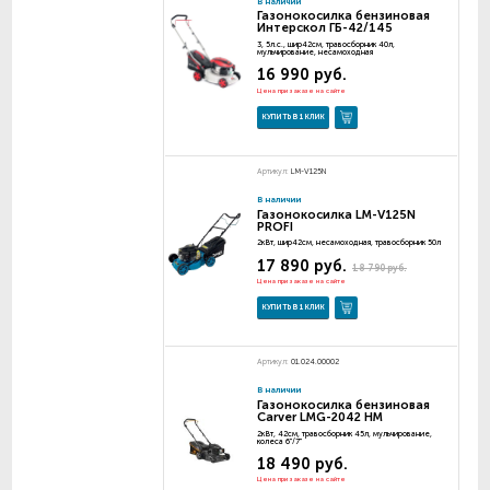
В наличии
Газонокосилка бензиновая
Интерскол ГБ-42/145
3, 5л.с., шир42см, травосборник 40л,
мульчирование, несамоходная
16 990 руб.
Цена при заказе на сайте
КУПИТЬ В 1 КЛИК
Артикул:
LM-V125N
В наличии
Газонокосилка LM-V125N
PROFI
2кВт, шир42см, несамоходная, травосборник 50л
17 890 руб.
18 790 руб.
Цена при заказе на сайте
КУПИТЬ В 1 КЛИК
Артикул:
01.024.00002
В наличии
Газонокосилка бензиновая
Carver LMG-2042 HM
2кВт, 42см, травосборник 45л, мульчирование,
колеса 6"/7"
18 490 руб.
Цена при заказе на сайте