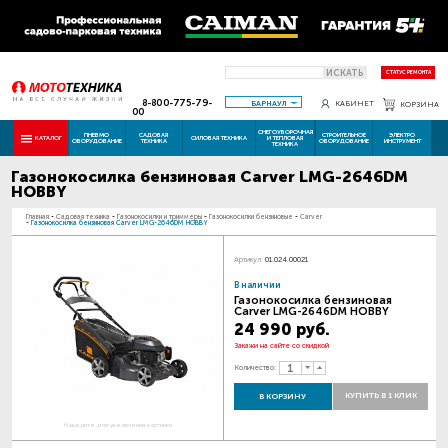
ИСКАТЬ
СТАТУС РЕМОНТА
8-800-775-79-
БАРНАУЛ
КАБИНЕТ
КОРЗИНА
00
СНЕГОУБОРОЧНАЯ
ПНЕВМО
САДОВАЯ
СТРОИТЕЛЬНОЕ
ЭЛЕКТРО
КАТАЛОГ
СИЛОВАЯ ТЕХНИКА
И ТЕПЛОВАЯ
ОБОРУДОВАНИЕ
ТЕХНИКА
ОБОРУДОВАНИЕ
ИНСТРУМЕНТ
ТЕХНИКА
Газонокосилка бензиновая Carver LMG-2646DM
HOBBY
Главная
-
Садовая техника
-
Газонокосилки и триммеры
-
Газонокосилки бензиновые
-
Carver
-
Газонокосилка бензиновая Carver LMG-2646DM HOBBY
Артикул:
01.024.00021
В наличии
Газонокосилка бензиновая
Carver LMG-2646DM HOBBY
24 990 руб.
Закажи на сайте со скидкой
Количество:
КУПИТЬ В 1 КЛИК
В КОРЗИНУ
Наведите для увеличения картинки