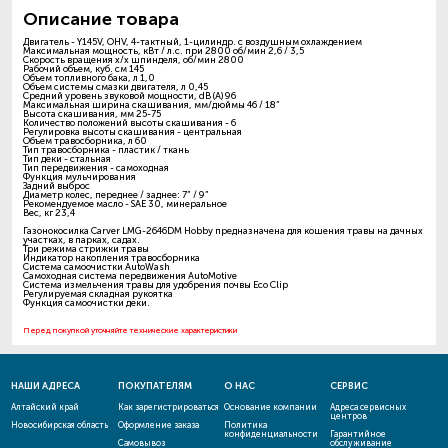
Описание товара
Двигатель - Y145V, OHV, 4-тактный, 1-цилиндр. c воздушным охлаждением
Максимальная мощность, кВт / л.с. при 2800 об/мин 2,6 / 3,5
Скорость вращения х/х шпинделя, об/мин 2800
Рабочий объем, куб. см 145
Объем топливного бака, л 1,0
Объем системы смазки двигателя, л 0,45
Средний уровень звуковой мощности, dB (A) 96
Максимальная ширина скашивания, мм/дюймы 46 / 18”
Высота скашивания, мм 25-75
Количество положений высоты скашивания - 6
Регулировка высоты скашивания - центральная
Объем травосборника, л 60
Тип травосборника - пластик / ткань
Тип деки - стальная
Тип передвижения - самоходная
Функция мульчирования
Задний выброс
Диаметр колес, переднее / заднее: 7” / 9”
Рекомендуемое масло - SAE 30, минеральное
Вес, кг 23,4
Газонокосилка Carver LMG-2646DM Hobby предназначена для кошения травы на дачных
участках, в парках, садах.
Три режима стрижки травы
Индикатор накопления травосборника
Система самоочистки AutoWash
Самоходная система передвижения AutoMotive
Система измельчения травы для удобрения почвы Eco Clip
Регулируемая складная рукоятка
Функция самоочистки деки.
Перед покупкой уточняйте технические характеристики
НАШИ АДРЕСА
ПОКУПАТЕЛЯМ
О НАС
СЕРВИС
Алтайский край
Как зарегистрироваться
Основание компании
Адреса сервисных
центров
Новосибирская область
Оформление заказа
Политика
конфиденциальности
Гарантийное
Самовывоз
обслуживание