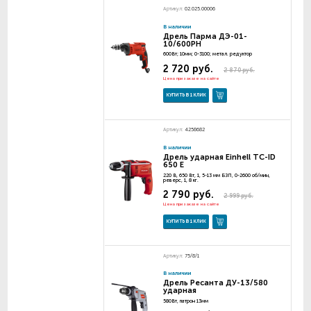
Артикул:
02.025.00006
В наличии
Дрель Парма ДЭ-01-
10/600РН
600Вт; 10мм; 0-3100; метал. редуктор
2 720 руб.
2 870 руб.
Цена при заказе на сайте
КУПИТЬ В 1 КЛИК
Артикул:
4258682
В наличии
Дрель ударная Einhell TC-ID
650 E
220 В, 650 Вт, 1, 5-13 мм БЗП, 0-2600 об/мин,
реверс, 1, 8 кг.
2 790 руб.
2 999 руб.
Цена при заказе на сайте
КУПИТЬ В 1 КЛИК
Артикул:
75/8/1
В наличии
Дрель Ресанта ДУ-13/580
ударная
580Вт, патрон 13мм