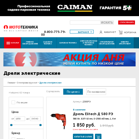
ИСКАТЬ
СТАТУС РЕМОНТА
8-800-775-79-
БАРНАУЛ
КАБИНЕТ
КОРЗИНА
00
СНЕГОУБОРОЧНАЯ
ПНЕВМО
САДОВАЯ
СТРОИТЕЛЬНОЕ
ЭЛЕКТРО
КАТАЛОГ
СИЛОВАЯ ТЕХНИКА
И ТЕПЛОВАЯ
ОБОРУДОВАНИЕ
ТЕХНИКА
ОБОРУДОВАНИЕ
ИНСТРУМЕНТ
ТЕХНИКА
Дрели электрические
Главная
-
Электроинструмент
-
Дрели электрические
Сортировать:
По цене
По названию
Найдено 62 товара
Артикул:
Д580РЭ
По акции
В наличии
Цена
Дрель Elitech Д 580 РЭ
от
до
580 Вт, БЗП-10 мм, 0-2500 об/мин, 1, 6 кг
1 850 руб.
1 940 руб.
Цена при заказе на сайте
Бренд
КУПИТЬ В 1 КЛИК