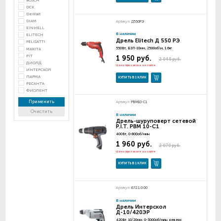
BOSCH
DCK
DeWalt
DIAM
Артикул:
Д550РЭ
EINHELL
В наличии
ELITECH
Дрель Elitech Д 550 РЭ
FELISATTI
550Вт, БЗП-10мм, 2500об\м, 1.6кг
MAKITA
PIT
1 950 руб.
2 040 руб.
ДИОЛД
Цена при заказе на сайте
ИНТЕРСКОЛ
ПАРМА
КУПИТЬ В 1 КЛИК
РЕСАНТА
ФИОЛЕНТ
Применить
Артикул:
PBM10-C1
Очистить
В наличии
Дрель-шуруповерт сетевой
P.I.T. PBM 10-C1
400Вт, 0-800об/мин
1 960 руб.
2 070 руб.
Цена при заказе на сайте
КУПИТЬ В 1 КЛИК
Артикул:
672.1.0.00
В наличии
Дрель Интерскол
Д-10/420ЭР
420Вт, 10/20мм, 0-3000об/мин, реверс