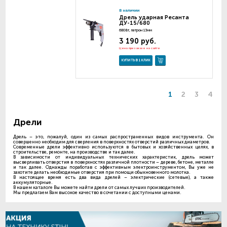
В наличии
Дрель ударная Ресанта
ДУ-15/680
680Вт, патрон 13мм
3 190 руб.
Цена при заказе на сайте
КУПИТЬ В 1 КЛИК
1
2
3
4
Дрели
Дрель – это, пожалуй, один из самых распространенных видов инструмента. Он
совершенно необходим для сверления в поверхностях отверстий различных диаметров.
Современные дрели эффективно используются в бытовых и хозяйственных целях, в
строительстве, ремонте, на производстве и так далее.
В зависимости от индивидуальных технических характеристик, дрель может
высверливать отверстия в поверхностях различной плотности – дереве, бетоне, металле
и так далее. Однажды поработав с эффективным электроинструментом, Вы уже не
захотите делать необходимые отверстия при помощи обыкновенного молотка.
В настоящее время есть два вида дрелей – электрические (сетевые), а также
аккумуляторные.
В нашем каталоге Вы можете найти дрели от самых лучших производителей.
Мы предлагаем Вам высокое качество в сочетании с доступными ценами.