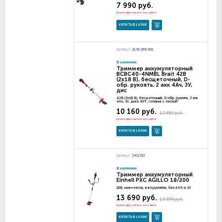
7 990 руб.
Цена при заказе на сайте
КУПИТЬ В 1 КЛИК
Артикул:
21.01.285.001
В наличии
Триммер аккумуляторный
BCBC40-4NMBL Brait 42В
(2x18 В), бесщеточный, D-
обр. рукоять, 2 акк 4Ач, ЗУ,
дис
42В (2x18 В), бесщеточный, D-обр. рукоять, 2 акк
4Ач, ЗУ, диск 40Т, головка с леской
10 160 руб.
10 690 руб.
Цена при заказе на сайте
КУПИТЬ В 1 КЛИК
Артикул:
3411310
В наличии
Триммер аккумуляторный
Einhell PXC AGILLO 18/200
18В, нож+леска, вел.рукоятка, без АКК и ЗУ
13 690 руб.
16 999 руб.
Цена при заказе на сайте
КУПИТЬ В 1 КЛИК