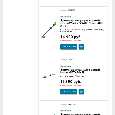
Артикул:
1301507
В наличии
Триммер аккумуляторный
GreenWorks GD40BC без АКБ
и ЗУ
б/щ, 40V, 35 см, леска/нож, 2, 0 мм, D-обр. ручка,
без АКБ и ЗУ
14 990 руб.
Цена при заказе на сайте
КУПИТЬ В 1 КЛИК
Артикул:
70/1/11
В наличии
Триммер аккумуляторный
Huter GET-40-3Li
б/щ, 40В, 8000 об/мин, 3Ач
15 390 руб.
Цена при заказе на сайте
КУПИТЬ В 1 КЛИК
Артикул:
DUR192LZ
В наличии
Триммер аккумуляторный