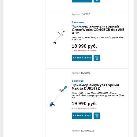
Артикул:
2105707
В наличии
Триммер аккумуляторный
GreenWorks GD40BCB без АКБ
и ЗУ
40V, 35 см, леска/нож, 2, 0 мм, U-обр. ручка, без
АКБ и ЗУ
18 990 руб.
Цена при заказе на сайте
КУПИТЬ В 1 КЛИК
Артикул:
DUR189Z
В наличии
Триммер аккумуляторный
Makita DUR189Z
б\щет, 18В, Li-ion, 30см, 4000-6000 об\мин,
леска-2, 4мм, прям регул штан, рукоят петля, б\акк,
з\у
19 990 руб.
Цена при заказе на сайте
КУПИТЬ В 1 КЛИК
Артикул:
DUR190UZX3