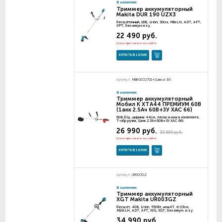
В наличии
Триммер аккумуляторный
Makita DUR 190 UZX3
бесщёточный, 18В, Li-ion, 30см, M8xLH, ADT, AFT,
XPT, без аккум и з.у.
22 490 руб.
Цена при заказе на сайте
КУПИТЬ В 1 КЛИК
Артикул:
MBK0032701+(1акк и ЗУ)
В наличии
Триммер аккумуляторный
Мобил К XТA44 ПРЕМИУМ 60В
(1акк 2.5Ач 60В+ЗУ XAC 66)
60В б/щ, ширина 44см, леска и нож в комплекте,
Т-обр ручка, (1акк 2.5Ач 60В+ЗУ XAC 66)
26 990 руб.
35 990 руб.
Цена при заказе на сайте
КУПИТЬ В 1 КЛИК
Артикул:
UR003GZ
В наличии
Триммер аккумуляторный
XGT Makita UR003GZ
бесщет, 40В, Li-ion, 550Вт, нож4Т, d-23см,
M10хLH, ADT, AFT, WG, XGT, без аккум. и з.у.
34 990 руб.