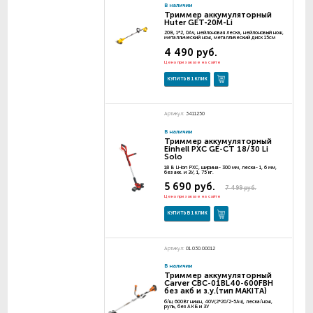
В наличии
Триммер аккумуляторный
Huter GET-20M-Li
20В, 1*2, 0Ач, нейлоновая леска, нейлоновый нож,
металлический нож, металлический диск 15см
4 490 руб.
Цена при заказе на сайте
КУПИТЬ В 1 КЛИК
Артикул:
3411250
В наличии
Триммер аккумуляторный
Einhell PXC GE-CT 18/30 Li
Solo
18 В Li-ion PXC, ширина- 300 мм, леска- 1, 6 мм,
без акк. и ЗУ, 1, 75 кг.
5 690 руб.
7 499 руб.
Цена при заказе на сайте
КУПИТЬ В 1 КЛИК
Артикул:
01.030.00012
В наличии
Триммер аккумуляторный
Carver CBC-01BL40-600FBH
без акб и з.у.(тип MAKITA)
б/щ 600Вт нижн, 40V(2*20/2-5Ач), леска/нож,
руль, без АКБ и ЗУ