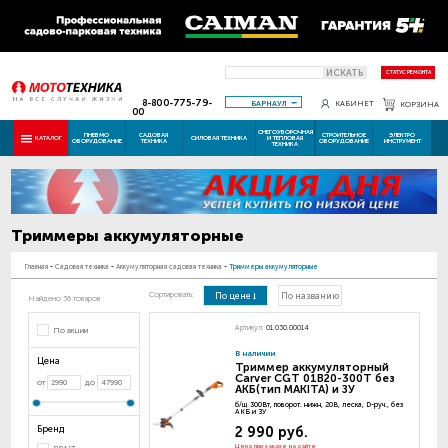
ИСКАТЬ
СТАТУС РЕМОНТА
8-800-775-79-
БАРНАУЛ
КАБИНЕТ
КОРЗИНА
00
СНЕГОУБОРОЧНАЯ
ПНЕВМО
САДОВАЯ
СТРОИТЕЛЬНОЕ
ЭЛЕКТРО
КАТАЛОГ
СИЛОВАЯ ТЕХНИКА
И ТЕПЛОВАЯ
ОБОРУДОВАНИЕ
ТЕХНИКА
ОБОРУДОВАНИЕ
ИНСТРУМЕНТ
ТЕХНИКА
Триммеры аккумуляторные
Главная
-
Садовая техника
-
Аккумуляторная садовая техника
-
Триммеры аккумуляторные
Сортировать:
По цене
По названию
Найдено 36 товаров
Артикул:
01.030.00014
По акции
В наличии
Цена
Триммер аккумуляторный
Carver CGT 01B20-300T без
от
до
АКБ(тип MAKITA) и ЗУ
б/щ 300Вт, поворот. нижн, 20В, леска, D-руч., без
АКБ и ЗУ
Бренд
2 990 руб.
Цена при заказе на сайте