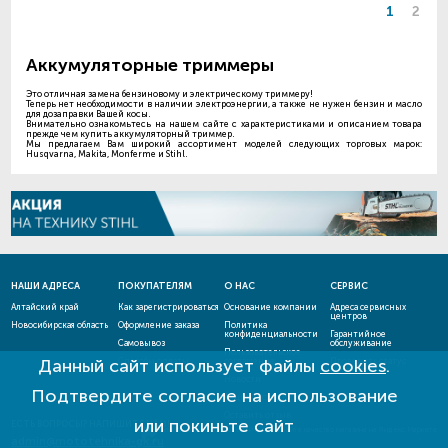
1
2
Аккумуляторные триммеры
Это отличная замена бензиновому и электрическому триммеру!
Теперь нет необходимости в наличии электроэнергии, а также не нужен бензин и масло
для дозаправки Вашей косы.
Внимательно ознакомьтесь на нашем сайте с характеристиками и описанием товара
прежде чем купить аккумуляторный триммер.
Мы предлагаем Вам широкий ассортимент моделей следующих торговых марок:
Husqvarna, Makita, Monferme и Stihl.
НАШИ АДРЕСА
ПОКУПАТЕЛЯМ
О НАС
СЕРВИС
Алтайский край
Как зарегистрироваться
Основание компании
Адреса сервисных
центров
Новосибирская область
Оформление заказа
Политика
конфиденциальности
Гарантийное
Самовывоз
обслуживание
Пользовательское
Данный сайт использует файлы
cookies
.
Способы оплаты
соглашение
Проверить статус
ремонта
Новости
Подтвердите согласие на использование
Акции и скидки
Оставить отзыв
или покиньте сайт
ЕСТЬ ВОПРОСЫ? НАПИШИТЕ НАМ!
admin@mototehnika-gk.ru