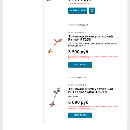
Цена при заказе на сайте
КУПИТЬ В 1 КЛИК
Артикул:
250205238
Нет на складе
Триммер аккумуляторный
Patriot PT238
21В, Li 1*1, 5Ач, леска 1.6мм, ширина 30 см, время
работы до 25 мин
3 500 руб.
Цена не является окончательной, точную цену и сроки
уточняйте у менеджера
ПОД ЗАКАЗ
Артикул:
868.2.2.70
Нет на складе
Триммер аккумуляторный
Интерскол МКА-125/18
18В, 2*2Ач
6 090 руб.
Цена не является окончательной, точную цену и сроки
уточняйте у менеджера
ПОД ЗАКАЗ