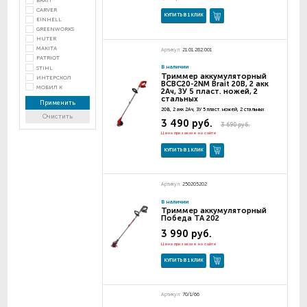
BRAIT
CARVER
КУПИТЬ В 1 КЛИК
EINHELL
GREENWORKS
HUTER
MAKITA
Артикул:
21.01.282.001
PATRIOT
В наличии
STIHL
Триммер аккумуляторный
ИНТЕРСКОЛ
BCBC20-2NM Brait 20В, 2 акк
МОБИЛ К
2Ач, ЗУ 5 пласт. ножей, 2
стальных
Применить
20В, 2 акк 2Ач, ЗУ 5 пласт. ножей, 2 стальных
Очистить
3 490 руб.
3 690 руб.
Цена при заказе на сайте
КУПИТЬ В 1 КЛИК
Артикул:
250205202
В наличии
Триммер аккумуляторный
Победа TA 202
3 990 руб.
Цена при заказе на сайте
КУПИТЬ В 1 КЛИК
Артикул:
70/1/66