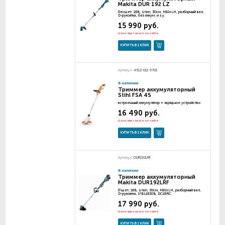
Makita DUR 192 LZ
бесщет, 18В, Li-ion, 30см, M10xLH, разборный вал,
D-рукоятка, без аккум. и з.у.
15 990 руб.
Цена при заказе на сайте
КУПИТЬ В 1 КЛИК
Артикул:
4512-011-5701
В наличии
Триммер аккумуляторный
Stihl FSA 45
встроенный аккумулятор + зарядное устройство
16 490 руб.
Цена при заказе на сайте
КУПИТЬ В 1 КЛИК
Артикул:
DUR192LRF
В наличии
Триммер аккумуляторный
Makita DUR192LRF
б\щет, 18В, Li-ion, 30см, M10xLH, разборный вал,
D-рукоятка, 1*BL1830B, DC18RC
17 990 руб.
Цена при заказе на сайте
КУПИТЬ В 1 КЛИК