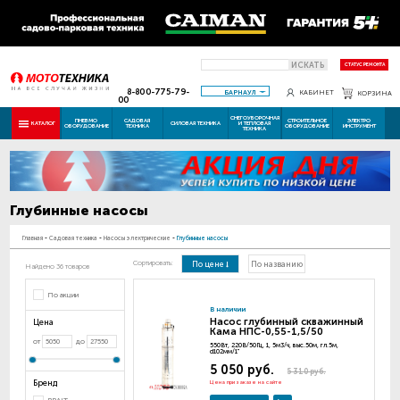
ИСКАТЬ
СТАТУС РЕМОНТА
8-800-775-79-
БАРНАУЛ
КАБИНЕТ
КОРЗИНА
00
СНЕГОУБОРОЧНАЯ
ПНЕВМО
САДОВАЯ
СТРОИТЕЛЬНОЕ
ЭЛЕКТРО
КАТАЛОГ
СИЛОВАЯ ТЕХНИКА
И ТЕПЛОВАЯ
ОБОРУДОВАНИЕ
ТЕХНИКА
ОБОРУДОВАНИЕ
ИНСТРУМЕНТ
ТЕХНИКА
Глубинные насосы
Главная
-
Садовая техника
-
Насосы электрические
-
Глубинные насосы
Сортировать:
По цене
По названию
Найдено 36 товаров
По акции
В наличии
Насос глубинный скважинный
Цена
Кама НПС-0,55-1,5/50
от
до
550Вт, 220В/50Гц, 1, 5м3/ч, выс.50м, гл.5м,
d102мм/1"
5 050 руб.
5 310 руб.
Бренд
Цена при заказе на сайте