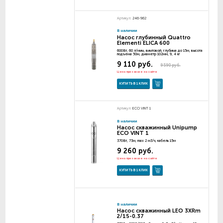
Артикул:
246-982
В наличии
Насос глубинный Quattro
Elementi ELICA 600
600Вт, 60 л/мин, винтовой, глубина до 15м, высота
подъема 50м, диаметр 102мм, 9, 4 кг
9 110 руб.
9 590 руб.
Цена при заказе на сайте
КУПИТЬ В 1 КЛИК
Артикул:
ECO VINT 1
В наличии
Насос скважинный Unipump
ECO VINT 1
370Вт, 73м, max 2 м3/ч, кабель 15м
9 260 руб.
Цена при заказе на сайте
КУПИТЬ В 1 КЛИК
В наличии
Насос скважинный LEO 3XRm
2/15-0.37