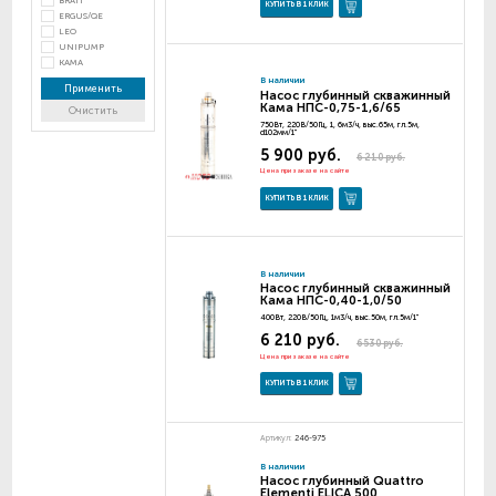
BRAIT
КУПИТЬ В 1 КЛИК
ERGUS/QE
LEO
UNIPUMP
КАМА
В наличии
Применить
Насос глубинный скважинный
Кама НПС-0,75-1,6/65
Очистить
750Вт, 220В/50Гц, 1, 6м3/ч, выс.65м, гл.5м,
d102мм/1"
5 900 руб.
6 210 руб.
Цена при заказе на сайте
КУПИТЬ В 1 КЛИК
В наличии
Насос глубинный скважинный
Кама НПС-0,40-1,0/50
400Вт, 220В/50Гц, 1м3/ч, выс.50м, гл.5м/1"
6 210 руб.
6 530 руб.
Цена при заказе на сайте
КУПИТЬ В 1 КЛИК
Артикул:
246-975
В наличии
Насос глубинный Quattro
Elementi ELICA 500