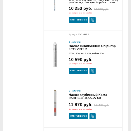
370Вт, 220В/50Гц, Qmax. - 2, 7 m3/h, Hmax. - 65 m,
диам. частиц 1, 5 мм, диам. патрубков 1", 78 мм
10 250 руб.
10 790 руб.
Цена при заказе на сайте
КУПИТЬ В 1 КЛИК
Артикул:
ECO VINT 2
В наличии
Насос скважинный Unipump
ECO VINT 2
550Вт, 90м, max 2 м3/ч, кабель 20м
10 590 руб.
Цена при заказе на сайте
КУПИТЬ В 1 КЛИК
В наличии
Насос глубинный Кама
95НПС-8-0,55-2/40
11 870 руб.
12 490 руб.
Цена при заказе на сайте
КУПИТЬ В 1 КЛИК