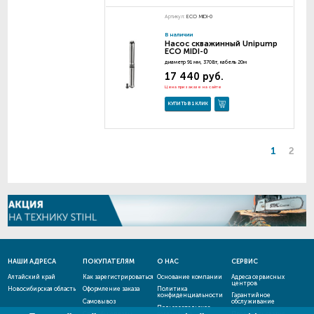
Артикул:
ECO MIDI-0
В наличии
Насос скважинный Unipump
ECO MIDI-0
диаметр 91 мм, 370Вт, кабель 20м
17 440 руб.
Цена при заказе на сайте
КУПИТЬ В 1 КЛИК
1
2
НАШИ АДРЕСА
ПОКУПАТЕЛЯМ
О НАС
СЕРВИС
Алтайский край
Как зарегистрироваться
Основание компании
Адреса сервисных
центров
Новосибирская область
Оформление заказа
Политика
конфиденциальности
Гарантийное
Самовывоз
обслуживание
Пользовательское