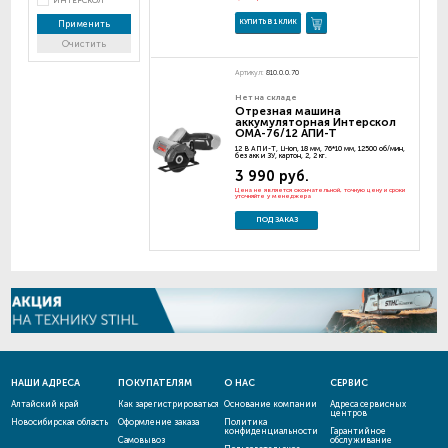
ИНТЕРСКОЛ
КУПИТЬ В 1 КЛИК
Применить
Очистить
Артикул:
810.0.0.70
Нет на складе
Отрезная машина
аккумуляторная Интерскол
ОМА-76/12 АПИ-Т
12 В АПИ-Т, Li-ion, 18 мм, 76*10 мм, 12500 об/мин,
без акк и ЗУ, картон, 2, 2 кг.
3 990 руб.
Цена не является окончательной, точную цену и сроки
уточняйте у менеджера
ПОД ЗАКАЗ
НАШИ АДРЕСА
ПОКУПАТЕЛЯМ
О НАС
СЕРВИС
Алтайский край
Как зарегистрироваться
Основание компании
Адреса сервисных
центров
Новосибирская область
Оформление заказа
Политика
конфиденциальности
Гарантийное
Самовывоз
обслуживание