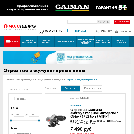
ИСКАТЬ
СТАТУС РЕМОНТА
8-800-775-79-
БАРНАУЛ
КАБИНЕТ
КОРЗИНА
00
СНЕГОУБОРОЧНАЯ
ПНЕВМО
САДОВАЯ
СТРОИТЕЛЬНОЕ
ЭЛЕКТРО
КАТАЛОГ
СИЛОВАЯ ТЕХНИКА
И ТЕПЛОВАЯ
ОБОРУДОВАНИЕ
ТЕХНИКА
ОБОРУДОВАНИЕ
ИНСТРУМЕНТ
ТЕХНИКА
Отрезные аккумуляторные пилы
Главная
-
Электроинструмент
-
Аккумуляторный инструмент
-
Отрезные аккумуляторные пилы
Сортировать:
По цене
По названию
Найдено 2 товара
Артикул:
810.2.2.70
По акции
В наличии
Цена
Отрезная машина
акккмуляторная Интерскол
от
до
ОМА-76/12 (к-т) АПИ-Т
12 В АПИ-Т, Li-ion, 18 мм, 76*10 мм, 12500 об/мин,
2*2, 0 Ач, ЗУ, кейс, 2, 4 кг.
Бренд
7 490 руб.
Цена при заказе на сайте