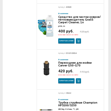
Артикул:
215100
В наличии
Средство для чистки ковров/
пятновыводитель GraSS
Carpet Cleaner, 1л
pH11, 1л
400 руб.
420 руб.
Цена при заказе на сайте
КУПИТЬ В 1 КЛИК
Артикул:
03.023.00014
В наличии
Переходник для мойки
Carver G50-G70
420 руб.
440 руб.
Цена при заказе на сайте
КУПИТЬ В 1 КЛИК
Артикул:
C8142
В наличии
Трубка струйная Champion
HP3200/3250
180 бар, 8 л/мин, °C ≤60