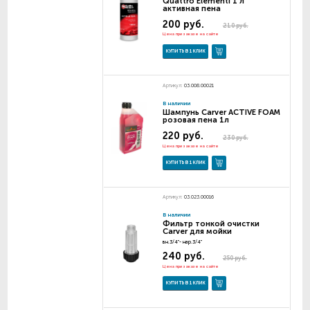
Quattro Elementi 1 л
активная пена
200 руб.
210 руб.
Цена при заказе на сайте
КУПИТЬ В 1 КЛИК
Артикул:
03.008.00021
В наличии
Шампунь Carver ACTIVE FOAM
розовая пена 1л
220 руб.
230 руб.
Цена при заказе на сайте
КУПИТЬ В 1 КЛИК
Артикул:
03.023.00016
В наличии
Фильтр тонкой очистки
Carver для мойки
вн.3/4"- нар.3/4"
240 руб.
250 руб.
Цена при заказе на сайте
КУПИТЬ В 1 КЛИК