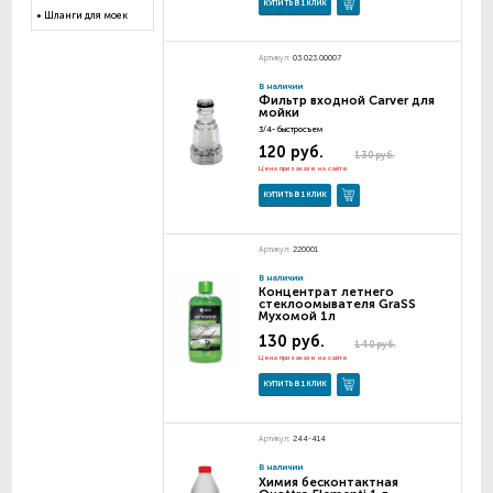
КУПИТЬ В 1 КЛИК
Шланги для моек
Артикул:
03.023.00007
В наличии
Фильтр входной Carver для
мойки
3/4- быстросъем
120 руб.
130 руб.
Цена при заказе на сайте
КУПИТЬ В 1 КЛИК
Артикул:
220001
В наличии
Концентрат летнего
стеклоомывателя GraSS
Мухомой 1л
130 руб.
140 руб.
Цена при заказе на сайте
КУПИТЬ В 1 КЛИК
Артикул:
244-414
В наличии
Химия бесконтактная