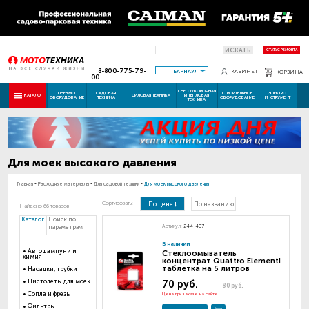
ИСКАТЬ
СТАТУС РЕМОНТА
8-800-775-79-
БАРНАУЛ
КАБИНЕТ
КОРЗИНА
00
СНЕГОУБОРОЧНАЯ
ПНЕВМО
САДОВАЯ
СТРОИТЕЛЬНОЕ
ЭЛЕКТРО
КАТАЛОГ
СИЛОВАЯ ТЕХНИКА
И ТЕПЛОВАЯ
ОБОРУДОВАНИЕ
ТЕХНИКА
ОБОРУДОВАНИЕ
ИНСТРУМЕНТ
ТЕХНИКА
Для моек высокого давления
Главная
-
Расходные материалы
-
Для садовой техники
-
Для моек высокого давления
Сортировать:
По цене
По названию
Найдено 66 товаров
Каталог
Поиск по
Артикул:
244-407
параметрам
В наличии
Автошампуни и
Стеклоомыватель
химия
концентрат Quattro Elementi
таблетка на 5 литров
Насадки, трубки
Пистолеты для моек
70 руб.
80 руб.
Сопла и фрезы
Цена при заказе на сайте
Фильтры