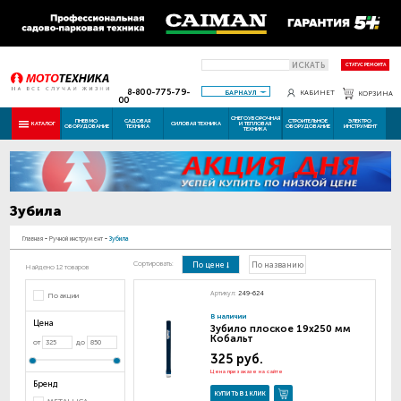
ИСКАТЬ
СТАТУС РЕМОНТА
8-800-775-79-
БАРНАУЛ
КАБИНЕТ
КОРЗИНА
00
СНЕГОУБОРОЧНАЯ
ПНЕВМО
САДОВАЯ
СТРОИТЕЛЬНОЕ
ЭЛЕКТРО
КАТАЛОГ
СИЛОВАЯ ТЕХНИКА
И ТЕПЛОВАЯ
ОБОРУДОВАНИЕ
ТЕХНИКА
ОБОРУДОВАНИЕ
ИНСТРУМЕНТ
ТЕХНИКА
Зубила
Главная
-
Ручной инструмент
-
Зубила
Сортировать:
По цене
По названию
Найдено 12 товаров
Артикул:
249-624
По акции
В наличии
Цена
Зубило плоское 19х250 мм
Кобальт
от
до
325 руб.
Цена при заказе на сайте
Бренд
КУПИТЬ В 1 КЛИК