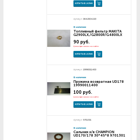
КУПИТЬ В 1 КЛИК
Артикул:
0642004220
В наличии
Топливный фильтр MAKITA
G2900LX,/G2800R/G4800LX
90 руб.
Цена при заказе на сайте
КУПИТЬ В 1 КЛИК
Артикул:
19990011400
В наличии
Пружина возвратная UD178
19990011400
100 руб.
Цена при заказе на сайте
КУПИТЬ В 1 КЛИК
Артикул:
9701301
В наличии
Сальник к/в CHAMPION
UD170/178 30*45*8 9701301