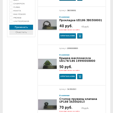
BRAIT
CHAMPION
FUBAG
Артикул:
3B0308001
MAKITA
MAX POWER
В наличии
PRORAB
Прокладка UD186 3В0308001
UNITEDPOWER
40 руб.
45 руб.
Применить
Цена при заказе на сайте
Очистить
КУПИТЬ В 1 КЛИК
Артикул:
19990008800
В наличии
Крышка маслонасоса
UD178/186 19990008800
50 руб.
Цена при заказе на сайте
КУПИТЬ В 1 КЛИК
Артикул:
3A3002013
В наличии
Стопор пружины клапана
UP188 3A3002013
70 руб.
75 руб.
Цена при заказе на сайте