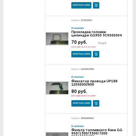
КУПИТЬ В 1 КЛИК
Артикул:
3C9502004
В наличии
Прокладка головки
цилиндра GG950 3С9502004
70 руб.
75 руб.
Цена при заказе на сайте
КУПИТЬ В 1 КЛИК
Артикул:
12050002900
В наличии
Фиксатор провода UP188
12050002900
80 руб.
Цена при заказе на сайте
КУПИТЬ В 1 КЛИК
Артикул:
29019900602
В наличии
Фильтр топливного бака GG
950/1300/3300/7200