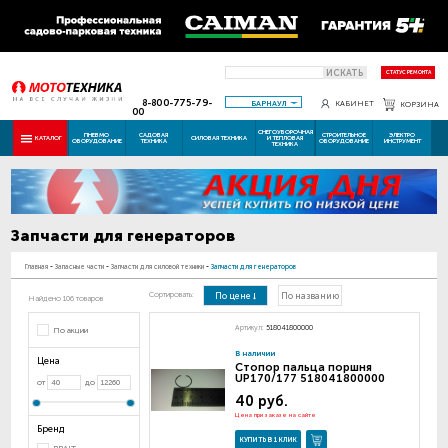
ИСКАТЬ
СТАТУС РЕМОНТА
8-800-775-79-
БАРНАУЛ
КАБИНЕТ
КОРЗИНА
00
СНЕГОУБОРОЧНАЯ
ПНЕВМО
САДОВАЯ
СТРОИТЕЛЬНОЕ
ЭЛЕКТРО
КАТАЛОГ
СИЛОВАЯ ТЕХНИКА
И ТЕПЛОВАЯ
ОБОРУДОВАНИЕ
ТЕХНИКА
ОБОРУДОВАНИЕ
ИНСТРУМЕНТ
ТЕХНИКА
Запчасти для генераторов
Главная
-
Запасные части
-
Запчасти для силовой техники
-
Запчасти для генераторов
Сортировать:
По цене
По названию
Найдено 106 товаров
Артикул:
518041800000
По акции
В наличии
Цена
Стопор пальца поршня
UP170/177 518041800000
от
до
40 руб.
Цена при заказе на сайте
Бренд
КУПИТЬ В 1 КЛИК