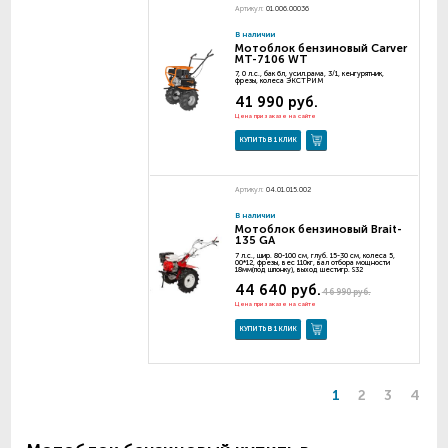
Артикул:
01.006.00036
В наличии
Мотоблок бензиновый Carver
МТ-7106 WT
7, 0 л.с., бак 6л, усил.рама, 3/1, кенгурятник,
фрезы, колеса ЭКСТРИМ
41 990 руб.
Цена при заказе на сайте
КУПИТЬ В 1 КЛИК
Артикул:
04.01.015.002
В наличии
Мотоблок бензиновый Brait-
135 GA
7 л.с., шир. 80-100 см, глуб. 15-30 см, колеса 5,
00*12, фрезы, вес 110кг, вал отбора мощности
18мм(под шпонку), выход шестигр. S32
44 640 руб.
46 990 руб.
Цена при заказе на сайте
КУПИТЬ В 1 КЛИК
1
2
3
4