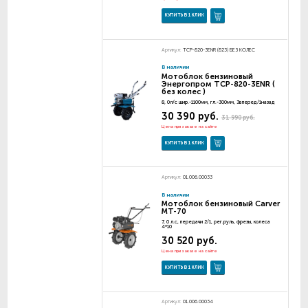
КУПИТЬ В 1 КЛИК
Артикул:
TCP-820-3ENR (823) БЕЗ КОЛЕС
В наличии
Мотоблок бензиновый
Энергопром TCP-820-3ENR (
без колес )
8, 0л/с шир.-1100мм, гл.-300мм, 3вперед/1назад
30 390 руб.
31 990 руб.
Цена при заказе на сайте
КУПИТЬ В 1 КЛИК
Артикул:
01.006.00033
В наличии
Мотоблок бензиновый Carver
MT-70
7, 0 л.с, передачи 2/1, рег.руль, фрезы, колеса
4*10
30 520 руб.
Цена при заказе на сайте
КУПИТЬ В 1 КЛИК
Артикул:
01.006.00034