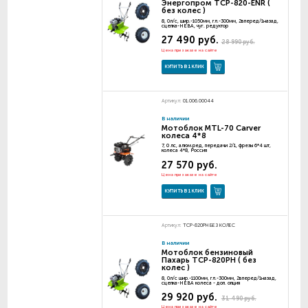
Энергопром TCP-820-ENR (
без колес )
8, 0л/с, шир.-1050мм, гл.-300мм, 2вперед/1назад,
сцепка-НЕВА, чуг. редуктор
27 490 руб.
28 990 руб.
Цена при заказе на сайте
КУПИТЬ В 1 КЛИК
Артикул:
01.006.00044
В наличии
Мотоблок MTL-70 Carver
колеса 4*8
7, 0 лс, алюм.ред, передачи 2/1, фрезы 6*4 шт,
колеса 4*8, Россия
27 570 руб.
Цена при заказе на сайте
КУПИТЬ В 1 КЛИК
Артикул:
TCP-820РН БЕЗ КОЛЕС
В наличии
Мотоблок бензиновый
Пахарь TCP-820РН ( без
колес )
8, 0л/с шир.-1100мм, гл.-300мм, 2вперед/1назад,
сцепка-НЕВА колеса - доп. опция
29 920 руб.
31 490 руб.
Цена при заказе на сайте