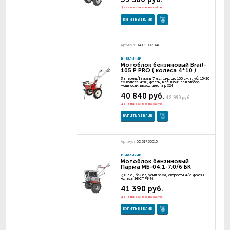
Цена при заказе на сайте
КУПИТЬ В 1 КЛИК
Артикул:
04.01.007.048
В наличии
Мотоблок бензиновый Brait-
105 P PRO ( колеса 4*10 )
3 вперед/1 назад 7 л.с. шир. до 100 см, глуб. 15-30
см колеса 4*10, фрезы, вес 105кг, вал отбора
мощности, выход шестигр S24
40 840 руб.
42 990 руб.
Цена при заказе на сайте
КУПИТЬ В 1 КЛИК
Артикул:
02.017.00015
В наличии
Мотоблок бензиновый
Парма МБ-04,1-7,0/6 БК
7, 0 л.с., бак 6л, усил.рама, скорости 4/2, фрезы,
колеса ЭКСТРИМ
41 390 руб.
Цена при заказе на сайте
КУПИТЬ В 1 КЛИК