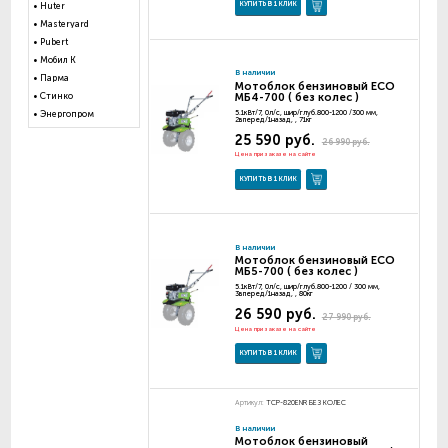
КУПИТЬ В 1 КЛИК
Huter
Masteryard
Pubert
Мобил К
В наличии
Парма
Мотоблок бензиновый ECO
МБ4-700 ( без колес )
Стинко
5.1кВт/7, 0л/с, шир/глуб.800-1200 /300 мм,
Энергопром
2вперед/1назад, , 71кг
25 590 руб.
26 990 руб.
Цена при заказе на сайте
КУПИТЬ В 1 КЛИК
В наличии
Мотоблок бензиновый ECO
МБ5-700 ( без колес )
5.1кВт/7, 0л/с, шир/глуб.800-1200 / 300 мм,
3вперед/1назад, , 80кг
26 590 руб.
27 990 руб.
Цена при заказе на сайте
КУПИТЬ В 1 КЛИК
Артикул:
TCP-820ENR БЕЗ КОЛЕС
В наличии
Мотоблок бензиновый