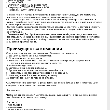
- Carver MT-651;
- Olimptech Expert МБ-82 (колеса 4x10")
- Энергопром TCP-820 ENR (колеса 4x10)
- Пахарь TCP-820PH (колеса 4x10).
Также интернет-магазин МотоТехника предлагает купить насадки для мотоблока,
прицепы и различные комплектующие по доступным ценам.
Опытные специалисты компании МотоТехника помогут подобрать оптимальный
вариант мотоблока в соответствии с условиями его эксплуатации и задачами, которые
ставит перед техникой заказчик.
В случае появления вопросов относительно ассортимента, услуг и доставки, клиенты
всегда могут связаться с представителями компании и получить бесплатную
консультацию.
*Полезно знать! Для обработки целины лучше взять тяжёлую технику, это позволит
прикладывать меньше физических сил. Для возделывания уже обработанного участка
земли – напротив, лучше взять лёгкую модель, так как массивный мотоблок будет
зарываться в рыхлый грунт.
Преимущества компании
Среди плюсов интернет-магазина МотоТехника стоит выделить:
1. Большой выбор бензиновых мотоблоков.
2. Отличное качество продукции.
3. Многолетний положительный опыт. Высокая квалификация сотрудников.
4. Простая и понятная процедура сотрудничества.
5. Удобные методы оплаты.
6. Выгодные акции, скидки и бонусы.
7. Лучшие цены на мотоблоки для огородов в России.
8. Предоставление передовых технологий и инноваций.
9. Индивидуальный подход к каждому клиенту.
10. Постоянное наличие товара на складах.
ООО МотоТехника работает на российском рынке уже больше 5 лет и имеет большой
авторитет среди своих постоянных клиентов.
Как заказать
Чтобы купить бензиновый мотоблок для дачи, нужно выйти на связь с менеджером
МотоТехника и оставить свою заявку.
Контакты:
- моб. телефон;
- имеил-почта;
- онлайн-форма на сайте moto-gk.ru.