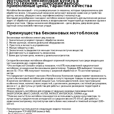
Мотоблок бензиновый купить в
МотоТехника – широкий выбор,
приемлемые цены, гарантия качества
Мотоблок бензиновый – это универсальные сх-машины, которые предназначены для
обработки земли. Специальный механизм запускает внешнее навесное устройство:
щетку, косилку, уборщик снега, картофелесажалку (-копалку) и др.
Благодаря разнообразию «насадок» мотоблок можно применять для выполнения разных
задач: от обработки целинных земель и возделывания территорий до перевозки грузов и
уборки участков. Сферы назначения оборудования – дачи, фермы, двор возле дома,
крупные сельскохозяйственные угодья.
Преимущества бензиновых мотоблоков
Бензиновые мотоблоки имеют ряд плюсов:
1. Значительно ускоряют процесс обработки земли.
2. Менее шумные, нежели дизельное оборудование.
3. Простота и легкость в управлении.
4. Малые габариты и вес.
5. Экологичность (выделяется меньше токсичных летучих веществ).
6. Долговечность и надёжность механизма.
7. Более доступная цена, нежели у дизельных агрегатов.
Сегодня бензиновые мотоблоки обладают огромной популярностью среди владельцев
частных домов, дач, садов и ферм.
*Это интересно! Онлайн-опросы показали, что 87% пользователей предпочитают
мотоблоки, оснащенные бензиновыми двигателями. Порядка 40% выбирают технику
весом 51–75 кг. 49% покупают технику с шириной обработки от 75 сантиметров до 1
метра.
Что предлагает интернет-магазин МотоТехника Компания предоставляет возможность
купить бензиновый мотоблок для огорода и сопутствующие товары по выгодным ценам.
В наличии мотоблоки с разной мощностью, типами двигателей, конструктивными
особенностями, количеством скоростей, сцеплением, размером, системой регулировки,
весом и т. д. Доступны устройства для работы с разными размерами территорий и
типами грунта.
Можно заказать мотоблоки для огорода от ведущих мировых производителей:
ЭНЕРГОПРОМ, BRAIT, CARVER, HUTER, PATRIOT, ИНТЕРСКОЛ, ПАРМА и др.
*Полезно знать! Если мотоблок планируется использовать в роли культиватора, то
лучше отдать предпочтение аппаратам со средним весом (75–85 кг). Для работы с
навесками (например, плугом) лучше взять более массивный и тяжёлый аппарат (100–
120 кг).
Популярностью пользуются следующие модели техники:
- Энергопром TCP-800 ENR (колеса 4х8);
- Brait-80 (колеса 4*10);