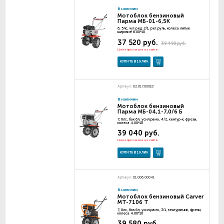
В наличии
Мотоблок бензиновый
Парма МБ-01-6,5К
6, 5лс, чуг.ред.2/1, рег.руль, колеса литые
широкие 6.00*10
37 520 руб.
39 490 руб.
Цена при заказе на сайте
КУПИТЬ В 1 КЛИК
Артикул:
02.017.00018
В наличии
Мотоблок бензиновый
Парма МБ-04,1-7,0/6 Б
7, 0лс, бак 6л, усил.рама, 4/2, кенгур-к, фрезы,
колеса 4.00*10
39 040 руб.
Цена при заказе на сайте
КУПИТЬ В 1 КЛИК
Артикул:
01.006.00041
В наличии
Мотоблок бензиновый Carver
МТ-7106 T
7, 0лс, бак 6л, усил.рама, 3/1, кенгурятник, фрезы,
колеса 4.00*10
39 580 руб.