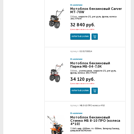
В наличии
Мотоблок бензиновый Carver
MT-70W
7, 0 л.с, скорости 2/1, рег.руль, фрезы, колеса
ЭКСТРИМ
32 840 руб.
Цена при заказе на сайте
КУПИТЬ В 1 КЛИК
Артикул:
02.017.00014
В наличии
Мотоблок бензиновый
Парма МБ-04-7,0К
7, 0 л.с., усилен.рама, скорости 2/1, рег.руль,
фрезы, колеса ЭКСТРИМ
34 120 руб.
Цена при заказе на сайте
КУПИТЬ В 1 КЛИК
Артикул:
МБ 8-10 ПРО колеса 4*10
В наличии
Мотоблок бензиновый
Стинко МБ 8-10 ПРО (колеса
4*10)
7, 0л/с шир.-1100мм, гл.-300мм, 3вперед/1назад,
шлицевой ВОМ14мм