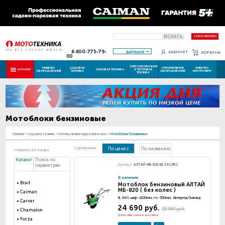
ИСКАТЬ
СТАТУС РЕМОНТА
8-800-775-79-
БАРНАУЛ
КАБИНЕТ
КОРЗИНА
00
СНЕГОУБОРОЧНАЯ
ПНЕВМО
САДОВАЯ
СТРОИТЕЛЬНОЕ
ЭЛЕКТРО
КАТАЛОГ
СИЛОВАЯ ТЕХНИКА
И ТЕПЛОВАЯ
ОБОРУДОВАНИЕ
ТЕХНИКА
ОБОРУДОВАНИЕ
ИНСТРУМЕНТ
ТЕХНИКА
Мотоблоки бензиновые
Главная
-
Садовая техника
-
Мотокультиваторы и навесное
-
Мотоблоки бензиновые
Сортировать:
По цене
По названию
Найдено 64 товара
Каталог
Поиск по
Артикул:
АЛТАЙ МБ-820 БЕЗ КОЛЕС
параметрам
В наличии
Brait
Мотоблок бензиновый АЛТАЙ
МБ-820 ( без колес )
Caiman
8, 0л/с шир.-1100мм, гл.-300мм, 2вперед/1назад
Carver
24 690 руб.
25 990 руб.
Champion
Цена при заказе на сайте
Forza