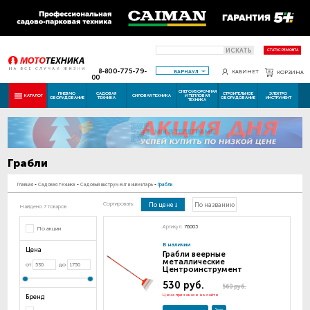
ИСКАТЬ
СТАТУС РЕМОНТА
8-800-775-79-
БАРНАУЛ
КАБИНЕТ
КОРЗИНА
00
СНЕГОУБОРОЧНАЯ
ПНЕВМО
САДОВАЯ
СТРОИТЕЛЬНОЕ
ЭЛЕКТРО
КАТАЛОГ
СИЛОВАЯ ТЕХНИКА
И ТЕПЛОВАЯ
ОБОРУДОВАНИЕ
ТЕХНИКА
ОБОРУДОВАНИЕ
ИНСТРУМЕНТ
ТЕХНИКА
Грабли
Главная
-
Садовая техника
-
Садовый инструмент и инвентарь
-
Грабли
Сортировать:
По цене
По названию
Найдено 7 товаров
Артикул:
76003
По акции
В наличии
Цена
Грабли веерные
металлические
от
до
Центроинструмент
530 руб.
560 руб.
Цена при заказе на сайте
Бренд