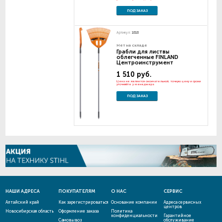
ПОД ЗАКАЗ
Артикул:
1818
Нет на складе
Грабли для листвы
облегченные FINLAND
Центроинструмент
1 510 руб.
Цена не является окончательной, точную цену и сроки
уточняйте у менеджера
ПОД ЗАКАЗ
НАШИ АДРЕСА
ПОКУПАТЕЛЯМ
О НАС
СЕРВИС
Алтайский край
Как зарегистрироваться
Основание компании
Адреса сервисных
центров
Новосибирская область
Оформление заказа
Политика
конфиденциальности
Гарантийное
Самовывоз
обслуживание