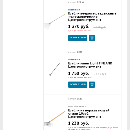
Артикул:
0231-6
В наличии
Грабли веерные раздвижные
телескопические
Центроинструмент
1 370 руб.
1 450 руб.
Цена при заказе на сайте
КУПИТЬ В 1 КЛИК
Артикул:
2336
В наличии
Грабли мини Light FINLAND
Центроинструмент
1 750 руб.
1 840 руб.
Цена при заказе на сайте
КУПИТЬ В 1 КЛИК
Артикул:
0529Ч
Нет на складе
Грабли из нержавеющей
стали 10зуб.
Центроинструмент
1 230 руб.
Цена не является окончательной, точную цену и сроки
уточняйте у менеджера