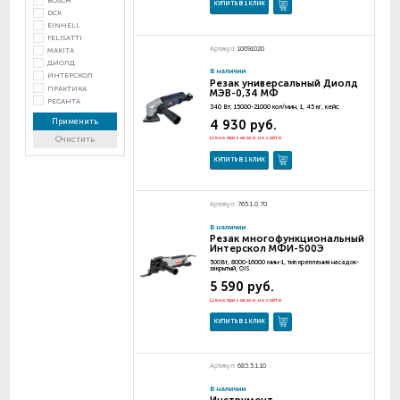
BOSCH
КУПИТЬ В 1 КЛИК
DCK
EINHELL
FELISATTI
Артикул:
10091020
MAKITA
ДИОЛД
В наличии
ИНТЕРСКОЛ
Резак универсальный Диолд
ПРАКТИКА
МЭВ-0,34 МФ
РЕСАНТА
340 Вт, 15000-21000 кол/мин, 1, 45 кг, кейс
Применить
4 930 руб.
Цена при заказе на сайте
Очистить
КУПИТЬ В 1 КЛИК
Артикул:
765.1.0.70
В наличии
Резак многофункциональный
Интерскол МФИ-500Э
500Вт, 8000-16000 мин-1, тип крепления насадок-
закрытый, OIS
5 590 руб.
Цена при заказе на сайте
КУПИТЬ В 1 КЛИК
Артикул:
683.5.1.10
В наличии