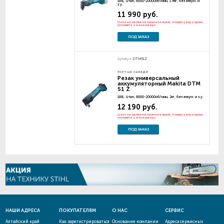
18В, Li-ion, 6000-20000об\мин, 1.9кг, без аккум. и
з.у.
11 990 руб.
Цена не является окончательной, точную цену и сроки
уточняйте у менеджера
ПОД ЗАКАЗ
Артикул:
DTM51Z
Нет на складе
Резак универсальный
аккумуляторный Makita DTM
51 Z
18В, Li-ion, 6000-20000об/мин, 2кг, без аккум. и з.у.
12 190 руб.
Цена не является окончательной, точную цену и сроки
уточняйте у менеджера
ПОД ЗАКАЗ
НАШИ АДРЕСА
ПОКУПАТЕЛЯМ
О НАС
СЕРВИС
Алтайский край
Как зарегистрироваться
Основание компании
Адреса сервисных