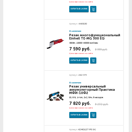
Цена при заказе на сайте
КУПИТЬ В 1 КЛИК
Артикул:
4465150
В наличии
Резак многофункциональный
Einhell TE-MG 300 EQ
300Вт, 22000-40000 кол/мин
7 590 руб.
8 999 руб.
Цена при заказе на сайте
КУПИТЬ В 1 КЛИК
Артикул:
242-373
В наличии
Резак универсальный
аккумуляторный Практика
МФИ-10Ф2
10, 8 В, Li-Ion, 2х2, 0Ач, 6 насадок
7 820 руб.
8 232 руб.
Цена при заказе на сайте
КУПИТЬ В 1 КЛИК
Артикул:
KDMD12(TYPE EK)