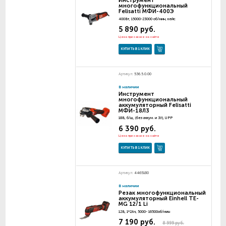
Инструмент
многофункциональный
Felisatti МФИ-400Э
400Вт, 15000-23000 об/мин, кейс
5 890 руб.
Цена при заказе на сайте
КУПИТЬ В 1 КЛИК
Артикул:
536.5.0.00
В наличии
Инструмент
многофункциональный
аккумуляторный Felisatti
МФИ-18Л3
18В, б/щ, (без аккум. и ЗУ), UPP
6 390 руб.
Цена при заказе на сайте
КУПИТЬ В 1 КЛИК
Артикул:
4465180
В наличии
Резак многофункциональный
аккумуляторный Einhell TE-
MG 12/1 Li
12В, 1*2Ач, 5000- 16500об/мин
7 190 руб.
8 999 руб.