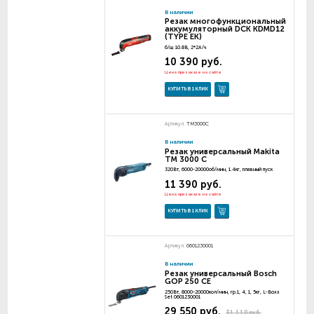
В наличии
Резак многофункциональный
аккумуляторный DCK KDMD12
(TYPE EK)
б/щ 10.8В, 2*2А/ч
10 390 руб.
Цена при заказе на сайте
КУПИТЬ В 1 КЛИК
Артикул:
TM3000C
В наличии
Резак универсальный Makita
TM 3000 C
320Вт, 6000-20000об/мин, 1.4кг, плавный пуск
11 390 руб.
Цена при заказе на сайте
КУПИТЬ В 1 КЛИК
Артикул:
0601230001
В наличии
Резак универсальный Bosch
GOP 250 CE
250Вт, 8000-20000кол/мин, гр.1, 4, 1, 5кг, L-Boxx
Set 0601230001
29 550 руб.
31 110 руб.