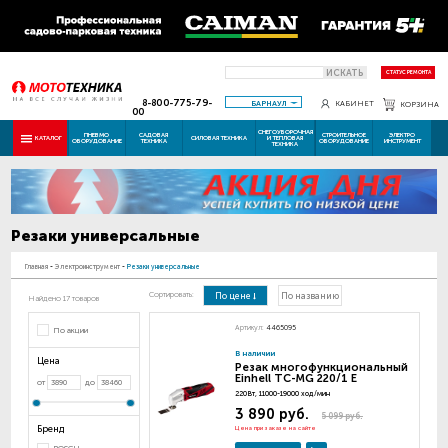
ИСКАТЬ
СТАТУС РЕМОНТА
8-800-775-79-
БАРНАУЛ
КАБИНЕТ
КОРЗИНА
00
СНЕГОУБОРОЧНАЯ
ПНЕВМО
САДОВАЯ
СТРОИТЕЛЬНОЕ
ЭЛЕКТРО
КАТАЛОГ
СИЛОВАЯ ТЕХНИКА
И ТЕПЛОВАЯ
ОБОРУДОВАНИЕ
ТЕХНИКА
ОБОРУДОВАНИЕ
ИНСТРУМЕНТ
ТЕХНИКА
Резаки универсальные
Главная
-
Электроинструмент
-
Резаки универсальные
Сортировать:
По цене
По названию
Найдено 17 товаров
Артикул:
4465095
По акции
В наличии
Цена
Резак многофункциональный
Einhell TC-MG 220/1 E
от
до
220Вт, 11000-19000 ход/мин
3 890 руб.
5 099 руб.
Бренд
Цена при заказе на сайте