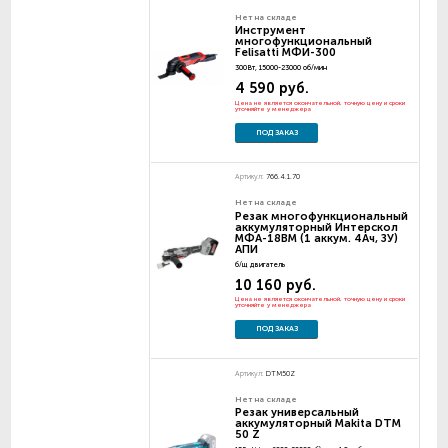
Нет на складе
Инструмент
многофункциональный
Felisatti МФИ-300
300Вт, 15000-23000 об/мин
4 590 руб.
Цена не является окончательной, точную цену и сроки
уточняйте у менеджера
ПОД ЗАКАЗ
Артикул:
766.4.1.70
Нет на складе
Резак многофункциональный
аккумуляторный Интерскол
МФА-18ВМ (1 аккум. 4Ач, ЗУ)
АПИ
б/щ двигатель
10 160 руб.
Цена не является окончательной, точную цену и сроки
уточняйте у менеджера
ПОД ЗАКАЗ
Артикул:
DTM50Z
Нет на складе
Резак универсальный
аккумуляторный Makita DTM
50 Z