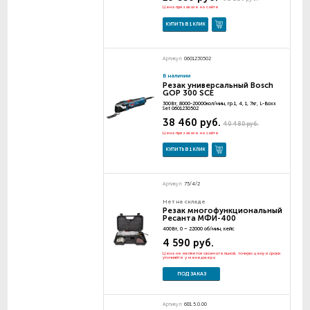
Цена при заказе на сайте
КУПИТЬ В 1 КЛИК
Артикул:
0601230502
В наличии
Резак универсальный Bosch
GOP 300 SCE
300Вт, 8000-20000кол/мин, гр.1, 4, 1, 7кг, L-Boxx
Set 0601230502
38 460 руб.
40 480 руб.
Цена при заказе на сайте
КУПИТЬ В 1 КЛИК
Артикул:
75/4/2
Нет на складе
Резак многофункциональный
Ресанта МФИ-400
400Вт, 0 – 22000 об/мин, кейс
4 590 руб.
Цена не является окончательной, точную цену и сроки
уточняйте у менеджера
ПОД ЗАКАЗ
Артикул:
681.5.0.00