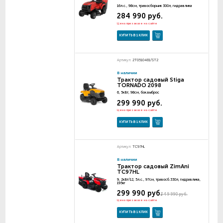
16л.с., 98см, травосборник 300л, гидравлика
284 990 руб.
Цена при заказе на сайте
КУПИТЬ В 1 КЛИК
Артикул:
2T0510481/ST2
В наличии
Трактор садовый Stiga
TORNADO 2098
6, 5кВт, 98см, бок.выброс
299 990 руб.
Цена при заказе на сайте
КУПИТЬ В 1 КЛИК
Артикул:
TC97HL
В наличии
Трактор садовый ZimAni
TC97HL
9, 2кВт/12, 5л.с., 97см, травосб.330л, гидравлика,
195кг
299 990 руб.
349 990 руб.
Цена при заказе на сайте
КУПИТЬ В 1 КЛИК