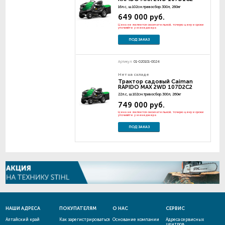
16л.с, ш.102см.травосбор.300л, 260кг
649 000 руб.
Цена не является окончательной, точную цену и сроки
уточняйте у менеджера
ПОД ЗАКАЗ
Артикул:
01-020101-0024
Нет на складе
Трактор садовый Caiman
RAPIDO MAX 2WD 107D2C2
22л.с, ш.102см.травосбор.300л, 260кг
749 000 руб.
Цена не является окончательной, точную цену и сроки
уточняйте у менеджера
ПОД ЗАКАЗ
НАШИ АДРЕСА
ПОКУПАТЕЛЯМ
О НАС
СЕРВИС
Алтайский край
Как зарегистрироваться
Основание компании
Адреса сервисных
центров