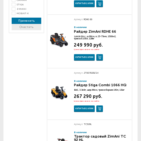
CAIMAN
КУПИТЬ В 1 КЛИК
STIGA
ZIMANI
МОБИЛ К
Артикул:
RDHE 66
Применить
Очистить
В наличии
Райдер ZimAni RDHE 66
Loncin 8л.с, ш.66см, в.25-75мм, 1500м2,
травосб.150л, 128кг
249 990 руб.
Цена при заказе на сайте
КУПИТЬ В 1 КЛИК
Артикул:
2T0078281/14
В наличии
Райдер Stiga Combi 1066 HQ
B&S, 3.3кВт, шир.66см, травосборник 150л, 131кг
267 290 руб.
Цена при заказе на сайте
КУПИТЬ В 1 КЛИК
Артикул:
TC92HL
В наличии
Трактор садовый ZimAni TC
92 HL