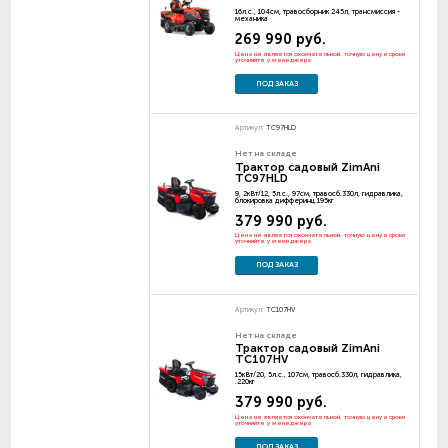
16л.с., 104см, травосборник 245л, трансмиссия -
механика
269 990 руб.
Цена не является окончательной, точную цену и сроки
уточняйте у менеджера
ПОД ЗАКАЗ
Артикул:
TC97HLD
Нет на складе
Трактор садовый ZimAni
TC97HLD
9, 2кВт/12, 5л.с., 97см, травосб.330л, гидравлика,
блокировка дифферинц.195кг
379 990 руб.
Цена не является окончательной, точную цену и сроки
уточняйте у менеджера
ПОД ЗАКАЗ
Артикул:
TC107HV
Нет на складе
Трактор садовый ZimAni
TC107HV
15кВт/20, 5л.с., 107см, травосб.330л, гидравлика,
.220кг
379 990 руб.
Цена не является окончательной, точную цену и сроки
уточняйте у менеджера
ПОД ЗАКАЗ