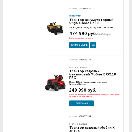
Артикул:
2T2200481/ST1
В наличии
Трактор аккумуляторный
Stiga e-Ride C300
48 В, 5, 0 Ач, Li-Ion, 84 см, 25-80 мм, 243 кг
474 990 руб.
499 990 руб.
Цена при заказе на сайте
КУПИТЬ В 1 КЛИК
Артикул:
MBK0036332
Нет на складе
Трактор садовый
бензиновый Мобил К XP110
ПРО
16л.с., 110см, трансмиссия - механика
5вперед/1назад
249 990 руб.
Цена не является окончательной, точную цену и сроки
уточняйте у менеджера
ПОД ЗАКАЗ
Артикул:
MBK0036334
Нет на складе
Трактор садовый Мобил К
XP104