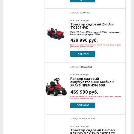
Артикул:
TC107HVD
Нет на складе
Трактор садовый ZimAni
TC107HVD
15кВт/20, 5л.с., 107см, травосб.330л, гидравлика,
блокировка дифферинц.220кг
429 990 руб.
Цена не является окончательной, точную цену и сроки
уточняйте у менеджера
ПОД ЗАКАЗ
Артикул:
MBK0032696
Нет на складе
Райдер садовый
аккумуляторный Мобил К
XPA76 ПРЕМИУМ 60В
469 990 руб.
Цена не является окончательной, точную цену и сроки
уточняйте у менеджера
ПОД ЗАКАЗ
Артикул:
01-020101-0023
Нет на складе
Трактор садовый Caiman
RAPIDO MAX 2WD 107D1C2