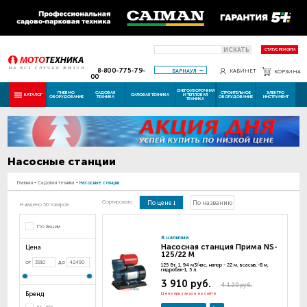
ИСКАТЬ
СТАТУС РЕМОНТА
8-800-775-79-
БАРНАУЛ
КАБИНЕТ
КОРЗИНА
00
СНЕГОУБОРОЧНАЯ
ПНЕВМО
САДОВАЯ
СТРОИТЕЛЬНОЕ
ЭЛЕКТРО
КАТАЛОГ
СИЛОВАЯ ТЕХНИКА
И ТЕПЛОВАЯ
ОБОРУДОВАНИЕ
ТЕХНИКА
ОБОРУДОВАНИЕ
ИНСТРУМЕНТ
ТЕХНИКА
Насосные станции
Главная
-
Садовая техника
-
Насосные станции
Сортировать:
По цене
По названию
Найдено 50 товаров
По акции
В наличии
Насосная станция Прима NS-
Цена
125/22 М
от
до
125 Вт, 1, 94 м3/час, напор - 22 м, всасыв.-8 м,
гидробак-1, 5 л.
3 910 руб.
4 120 руб.
Бренд
Цена при заказе на сайте