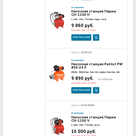
В наличии
Насосная станция Парма
СН-1100 Н
1, 1кВт, 45м, 77л/мин, нерж. сталь
9 860 руб.
Цена при заказе на сайте
КУПИТЬ В 1 КЛИК
Артикул:
315302437
В наличии
Насосная станция Patriot PW
850-24 P
850Вт, 3000л/час, бак-24л, корпус-пластик, 12кг
9 890 руб.
11 290 руб.
Цена при заказе на сайте
КУПИТЬ В 1 КЛИК
Артикул:
02.012.00046
В наличии
Насосная станция Парма
СН-1100 Ч
1, 1кВт, 45м, 77л/мин, чугун
10 000 руб.
Цена при заказе на сайте