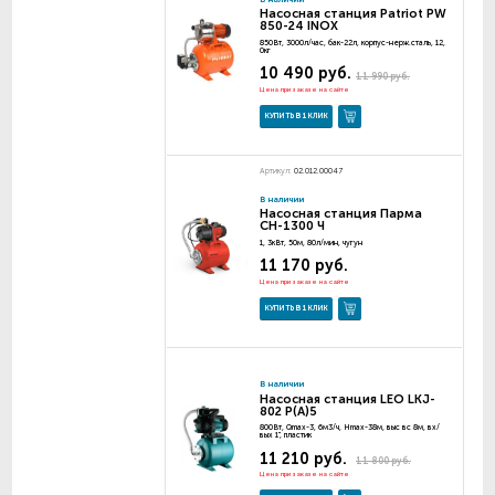
Насосная станция Patriot PW
850-24 INOX
850Вт, 3000л/час, бак-22л, корпус-нерж.сталь, 12,
0кг
10 490 руб.
11 990 руб.
Цена при заказе на сайте
КУПИТЬ В 1 КЛИК
Артикул:
02.012.00047
В наличии
Насосная станция Парма
СН-1300 Ч
1, 3кВт, 50м, 80л/мин, чугун
11 170 руб.
Цена при заказе на сайте
КУПИТЬ В 1 КЛИК
В наличии
Насосная станция LEO LKJ-
802 P(A)5
800Вт, Qmax-3, 6м3/ч, Hmax-38м, выс вс 8м, вх/
вых 1", пластик
11 210 руб.
11 800 руб.
Цена при заказе на сайте