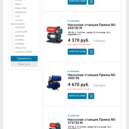
AL-KO
КУПИТЬ В 1 КЛИК
BRAIT
ERGUS/QE
GARDENA
LEO
OLYMP
В наличии
MACHINERY
Насосная станция Прима NS-
250/32 М
PATRIOT
UNIPUMP
250 Вт, 1, 5 м3/час, напор-32 м, всасыв.-8 м,
гидробак-2 л.
ДИОЛД
4 370 руб.
ПАРМА
4 600 руб.
ПРИМА
Цена при заказе на сайте
РЕСАНТА
КУПИТЬ В 1 КЛИК
ЭНЕРГОПРОМ
Применить
Очистить
В наличии
Насосная станция Прима NS-
400/36
4 670 руб.
4 910 руб.
Цена при заказе на сайте
КУПИТЬ В 1 КЛИК
В наличии
Насосная станция Прима NS-
370/30 М
370 Вт, 1, 17 м3/час, напор-30 м, всасыв.-8 м,
гидробак-2 л.