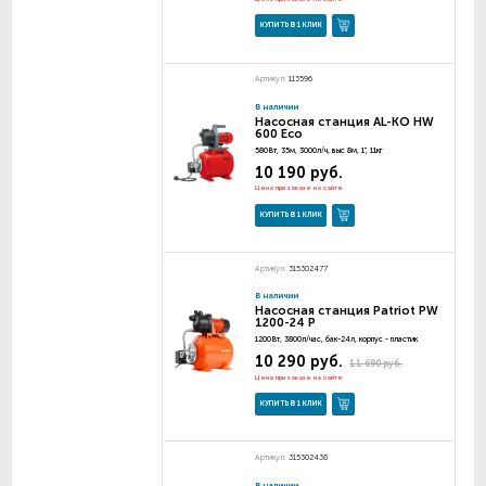
КУПИТЬ В 1 КЛИК
Артикул:
113596
В наличии
Насосная станция AL-KO HW
600 Eco
580Вт, 35м, 3000л/ч, выс 8м, 1", 11кг
10 190 руб.
Цена при заказе на сайте
КУПИТЬ В 1 КЛИК
Артикул:
315302477
В наличии
Насосная станция Patriot PW
1200-24 P
1200Вт, 3800л/час, бак-24л, корпус - пластик
10 290 руб.
11 690 руб.
Цена при заказе на сайте
КУПИТЬ В 1 КЛИК
Артикул:
315302438
В наличии