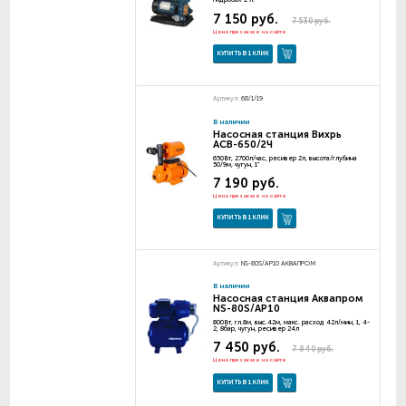
7 150 руб.
7 530 руб.
Цена при заказе на сайте
КУПИТЬ В 1 КЛИК
Артикул:
68/1/19
В наличии
Насосная станция Вихрь
АСВ-650/2Ч
650Вт, 2700л/час, ресивер 2л, высота/глубина
50/9м, чугун, 1"
7 190 руб.
Цена при заказе на сайте
КУПИТЬ В 1 КЛИК
Артикул:
NS-80S/AP10 АКВАПРОМ
В наличии
Насосная станция Аквапром
NS-80S/AP10
800Вт, гл.8м, выс.42м, макс. расход 42л/мин, 1, 4-
2, 8бар, чугун, ресивер 24л
7 450 руб.
7 840 руб.
Цена при заказе на сайте
КУПИТЬ В 1 КЛИК