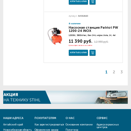
КУПИТЬ В 1 КЛИК
Артикул:
315302620
В наличии
Насосная станция Patriot PW
1200-24 INOX
1200Вт, 3800л/час, бак-24л, нерж.сталь, 14, 4кг
11 390 руб.
12 990 руб.
Цена при заказе на сайте
КУПИТЬ В 1 КЛИК
1
2
3
НАШИ АДРЕСА
ПОКУПАТЕЛЯМ
О НАС
СЕРВИС
Алтайский край
Как зарегистрироваться
Основание компании
Адреса сервисных
центров
Новосибирская область
Оформление заказа
Политика