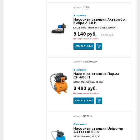
Артикул:
77788
В наличии
Насосная станция Акваробот
Вибра 2-10 Н
г/а 2л, блок ТУРБИ М-3, 245Вт, 950 л/ч
8 140 руб.
8 570 руб.
Цена при заказе на сайте
КУПИТЬ В 1 КЛИК
Артикул:
02.012.00029
В наличии
Насосная станция Парма
СН-600 П
600Вт, 35м, 50л/мин, 11, 8 кг
8 490 руб.
Цена при заказе на сайте
КУПИТЬ В 1 КЛИК
Артикул:
QB 60-5
В наличии
Насосная станция Unipump
AUTO QB 60-5
370Вт, 30 л/мин, 33 м, 5л