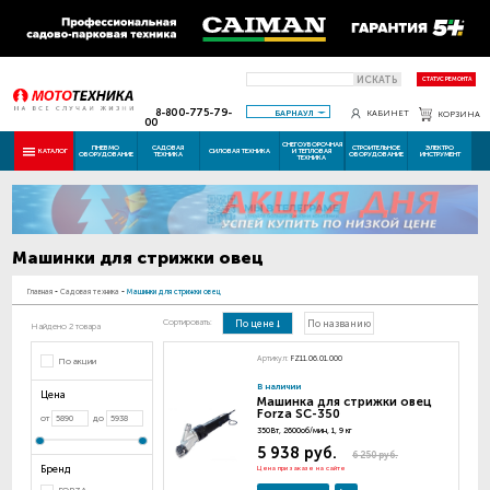
ИСКАТЬ
СТАТУС РЕМОНТА
8-800-775-79-
БАРНАУЛ
КАБИНЕТ
КОРЗИНА
00
СНЕГОУБОРОЧНАЯ
ПНЕВМО
САДОВАЯ
СТРОИТЕЛЬНОЕ
ЭЛЕКТРО
КАТАЛОГ
СИЛОВАЯ ТЕХНИКА
И ТЕПЛОВАЯ
ОБОРУДОВАНИЕ
ТЕХНИКА
ОБОРУДОВАНИЕ
ИНСТРУМЕНТ
ТЕХНИКА
Машинки для стрижки овец
Главная
-
Садовая техника
-
Машинки для стрижки овец
Сортировать:
По цене
По названию
Найдено 2 товара
Артикул:
FZ11.06.01.000
По акции
В наличии
Цена
Машинка для стрижки овец
Forza SC-350
от
до
350Вт, 2600об/мин, 1, 9 кг
5 938 руб.
6 250 руб.
Бренд
Цена при заказе на сайте