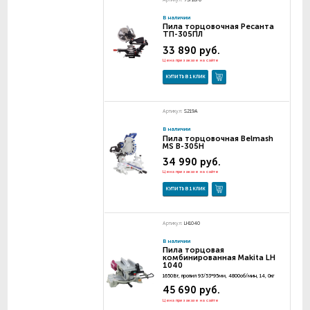
В наличии
Пила торцовочная Ресанта
ТП-305ПЛ
33 890 руб.
Цена при заказе на сайте
КУПИТЬ В 1 КЛИК
Артикул:
S219A
В наличии
Пила торцовочная Belmash
MS B-305H
34 990 руб.
Цена при заказе на сайте
КУПИТЬ В 1 КЛИК
Артикул:
LH1040
В наличии
Пила торцовая
комбинированная Makita LH
1040
1650Вт, пропил 93/53*95мм, 4800об/мин, 14, 0кг
45 690 руб.
Цена при заказе на сайте