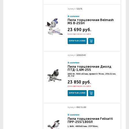
Артикул:
S217A
В наличии
Пила торцовочная Belmash
MS B-255H
23 690 руб.
Цена при заказе на сайте
КУПИТЬ В 1 КЛИК
Артикул:
10062040
В наличии
Пила торцовочная Диолд
ПТД-1,6М-255
1600 Вт, 5000 об/мин, пропил 0-78 мм, 255х32 мм,
20, 0 кг
23 850 руб.
Цена при заказе на сайте
КУПИТЬ В 1 КЛИК
Артикул:
692.5.1.00
В наличии
Пила торцовочная Felisatti
ПРР-255/1800Л
1, 8кВт, 4800об/мин, 255*30мм,