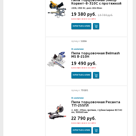
Пила торцовочная Энкор
Корвет-8-310С с протяжкой
220В, 1500 Вт, диск 210х30мм
19 380 руб.
19 780 руб.
Цена при заказе на сайте
КУПИТЬ В 1 КЛИК
Артикул:
S216A
В наличии
Пила торцовочная Belmash
MS B-210H
19 490 руб.
Цена при заказе на сайте
КУПИТЬ В 1 КЛИК
Артикул:
75/18/1
В наличии
Пила торцовочная Ресанта
ТП-255ПЛ
2, 2кВт. 255мм, протяжка, глубина/ширина 80/340
мм, 5000об/мин
22 790 руб.
Цена при заказе на сайте
КУПИТЬ В 1 КЛИК