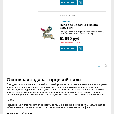
КУПИТЬ В 1 КЛИК
Артикул:
LS0714N
В наличии
Пила торцовочная Makita
LS0714N
1010Вт, 6400об\м, дискф190х20мм, рез-52х300мм,
12.5кг, наклон-45\5гр, поворот:45\45гр
51 890 руб.
Цена при заказе на сайте
КУПИТЬ В 1 КЛИК
1
2
Основная задача торцевой пилы
Это сделать максимально точный и ровный рез заготовки под прямым или другим углом
(в том числе наклонный рез). Торцовочные пилы используются для изготовления
столярки, мебели, раскроя плинтусов, сайдинга, ламината, паркетной доски. Помимо
дерева, композитов на древесной основе или пластика можно резать даже тонкий
металл при условии, что мощность инструмента соответствует поставленной задаче.
Плюсы
Торцовочные пилы позволяют работать не только с древесиной: их пильным дискам по
зубам волокнистые материалы, пластик, ламинат, алюминиевые профили.