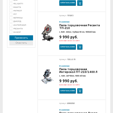
DCK
КУПИТЬ В 1 КЛИК
FELISATTI
MAKITA
PATRIOT
PIT
Артикул:
75/18/2
БЕЛМАШ
ДИОЛД
В наличии
Пила торцовочная Ресанта
ИНТЕРСКОЛ
ТП-210
РЕСАНТА
ЭНКОР
1, 6кВт. 210мм, глубина 60 мм, 5000об/мин
9 990 руб.
Применить
Цена при заказе на сайте
Очистить
КУПИТЬ В 1 КЛИК
Артикул:
720.1.0.70
В наличии
Пила торцовочная
Интерскол ПТ-210/1400 Л
1, 4кВт, 210*30мм, 5000 об/мин
9 990 руб.
Цена при заказе на сайте
КУПИТЬ В 1 КЛИК
Артикул:
10062010
В наличии