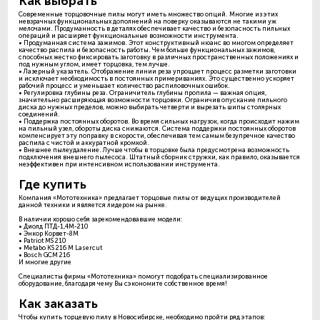
Как выбрать
Современные торцовочные пилы могут иметь множество опций. Многие из этих
невзрачных функциональных дополнений на поверку оказываются не такими уж
мелочами. Продуманность в деталях обеспечивает качество и безопасность пильных
операций и расширяет функциональные возможности инструмента.
• Продуманная система зажимов. Этот конструктивный нюанс во многом определяет
качество распила и безопасность работы. Чем больше функциональных зажимов,
способных жестко фиксировать заготовку в различных пространственных положениях и
под нужным углом, имеет торцовка, тем лучше.
• Лазерный указатель. Отображение линии реза упрощает процесс разметки заготовки
и исключает необходимость в постоянных примериваниях. Это существенно ускоряет
рабочий процесс и уменьшает количество распиловочных ошибок.
• Регулировка глубины реза. Ограничитель глубины пропила — важная опция,
значительно расширяющая возможности торцовки. Ограничив опускание пильного
диска до нужных пределов, можно выбирать четверти и вырезать шипы столярных
соединений.
• Поддержка постоянных оборотов. Во время сильных нагрузок, когда происходит нажим
на пильный узел, обороты диска снижаются. Система поддержки постоянных оборотов
компенсирует эту поправку в скорости, обеспечивая тем самым безупречное качество
распила с чистой и аккуратной кромкой.
• Внешнее пылеудаление. Лучше чтобы в торцовке была предусмотрена возможность
подключения внешнего пылесоса. Штатный сборник стружки, как правило, оказывается
неэффективен при интенсивном использовании инструмента.
Где купить
Компания «Мототехника» предлагает торцовые пилы от ведущих производителей
данной техники и является лидером на рынке.
В наличии хорошо себя зарекомендовавшие модели:
• Диолд ПТД-1,4М-210
• Энкор Корвет-8M
• Patriot MS 210
• Metabo KS 216 M Lasercut
• Bosch GCM 216
И многие другие
Специалисты фирмы «Мототехника» помогут подобрать специализированное
оборудование, благодаря чему Вы сэкономите собственное время!
Как заказать
Чтобы купить торцевую пилу в Новосибирске, необходимо пройти ряд этапов: