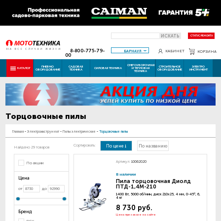
ИСКАТЬ
СТАТУС РЕМОНТА
8-800-775-79-
БАРНАУЛ
КАБИНЕТ
КОРЗИНА
00
СНЕГОУБОРОЧНАЯ
ПНЕВМО
САДОВАЯ
СТРОИТЕЛЬНОЕ
ЭЛЕКТРО
КАТАЛОГ
СИЛОВАЯ ТЕХНИКА
И ТЕПЛОВАЯ
ОБОРУДОВАНИЕ
ТЕХНИКА
ОБОРУДОВАНИЕ
ИНСТРУМЕНТ
ТЕХНИКА
Торцовочные пилы
Главная
-
Электроинструмент
-
Пилы электрические
-
Торцовочные пилы
Сортировать:
По цене
По названию
Найдено 29 товаров
Артикул:
10062020
По акции
В наличии
Цена
Пила торцовочная Диолд
ПТД-1,4М-210
от
до
1400 Вт, 5000 об/мин, диск 210х25, 4 мм, 0-45º, 6,
4 кг
8 730 руб.
Бренд
Цена при заказе на сайте