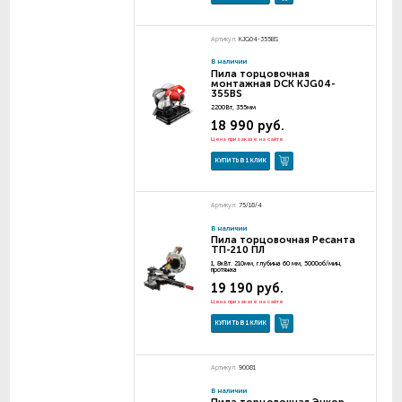
Артикул:
KJG04-355BS
В наличии
Пила торцовочная
монтажная DCK KJG04-
355BS
2200Вт, 355мм
18 990 руб.
Цена при заказе на сайте
КУПИТЬ В 1 КЛИК
Артикул:
75/18/4
В наличии
Пила торцовочная Ресанта
ТП-210 ПЛ
1, 8кВт. 210мм, глубина 60 мм, 5000об/мин,
протяжка
19 190 руб.
Цена при заказе на сайте
КУПИТЬ В 1 КЛИК
Артикул:
90081
В наличии