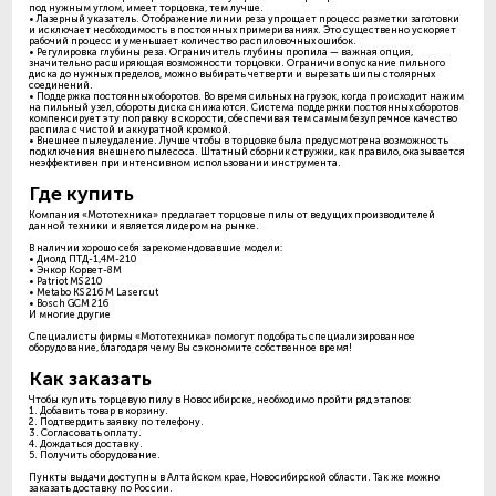
под нужным углом, имеет торцовка, тем лучше.
• Лазерный указатель. Отображение линии реза упрощает процесс разметки заготовки
и исключает необходимость в постоянных примериваниях. Это существенно ускоряет
рабочий процесс и уменьшает количество распиловочных ошибок.
• Регулировка глубины реза. Ограничитель глубины пропила — важная опция,
значительно расширяющая возможности торцовки. Ограничив опускание пильного
диска до нужных пределов, можно выбирать четверти и вырезать шипы столярных
соединений.
• Поддержка постоянных оборотов. Во время сильных нагрузок, когда происходит нажим
на пильный узел, обороты диска снижаются. Система поддержки постоянных оборотов
компенсирует эту поправку в скорости, обеспечивая тем самым безупречное качество
распила с чистой и аккуратной кромкой.
• Внешнее пылеудаление. Лучше чтобы в торцовке была предусмотрена возможность
подключения внешнего пылесоса. Штатный сборник стружки, как правило, оказывается
неэффективен при интенсивном использовании инструмента.
Где купить
Компания «Мототехника» предлагает торцовые пилы от ведущих производителей
данной техники и является лидером на рынке.
В наличии хорошо себя зарекомендовавшие модели:
• Диолд ПТД-1,4М-210
• Энкор Корвет-8M
• Patriot MS 210
• Metabo KS 216 M Lasercut
• Bosch GCM 216
И многие другие
Специалисты фирмы «Мототехника» помогут подобрать специализированное
оборудование, благодаря чему Вы сэкономите собственное время!
Как заказать
Чтобы купить торцевую пилу в Новосибирске, необходимо пройти ряд этапов:
1. Добавить товар в корзину.
2. Подтвердить заявку по телефону.
3. Согласовать оплату.
4. Дождаться доставку.
5. Получить оборудование.
Пункты выдачи доступны в Алтайском крае, Новосибирской области. Так же можно
заказать доставку по России.