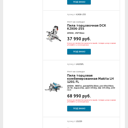
ПОД ЗАКАЗ
Артикул:
KJX06-255
Нет на складе
Пила торцовочная DCK
KJX06-255
1650Вт, 250*30мм
37 990 руб.
Цена не является окончательной, точную цену и сроки
уточняйте у менеджера
ПОД ЗАКАЗ
Артикул:
LH1201FL
Нет на складе
Пила торцовая
комбинированная Makita LH
1201 FL
1650Вт, 3800\м, дискф305х30мм, рез-95х155мм,
20.7кг, подсветка, накл-45\0гр, пов-45\45гр, anti-
rest
68 990 руб.
Цена не является окончательной, точную цену и сроки
уточняйте у менеджера
ПОД ЗАКАЗ
Артикул:
LS1219