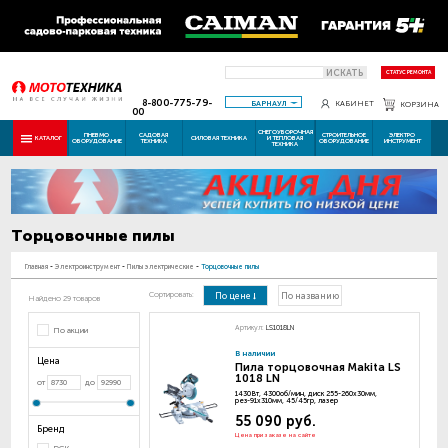
ИСКАТЬ
СТАТУС РЕМОНТА
8-800-775-79-
БАРНАУЛ
КАБИНЕТ
КОРЗИНА
00
СНЕГОУБОРОЧНАЯ
ПНЕВМО
САДОВАЯ
СТРОИТЕЛЬНОЕ
ЭЛЕКТРО
КАТАЛОГ
СИЛОВАЯ ТЕХНИКА
И ТЕПЛОВАЯ
ОБОРУДОВАНИЕ
ТЕХНИКА
ОБОРУДОВАНИЕ
ИНСТРУМЕНТ
ТЕХНИКА
Торцовочные пилы
Главная
-
Электроинструмент
-
Пилы электрические
-
Торцовочные пилы
Сортировать:
По цене
По названию
Найдено 29 товаров
Артикул:
LS1018LN
По акции
В наличии
Цена
Пила торцовочная Makita LS
1018 LN
от
до
1430Вт, 4300об/мин, диск 255-260х30мм,
рез-91х310мм, 45/45гр, лазер
55 090 руб.
Бренд
Цена при заказе на сайте