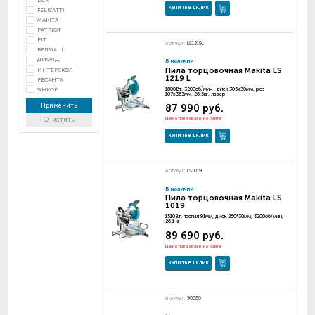
DCK
КУПИТЬ В 1 КЛИК
FELISATTI
MAKITA
PATRIOT
PIT
Артикул:
LS1219L
БЕЛМАШ
ДИОЛД
В наличии
Пила торцовочная Makita LS
ИНТЕРСКОЛ
1219 L
РЕСАНТА
ЭНКОР
1800Вт, 3200об/мин , диск 305х30мм, рез
107х363мм, 26.5кг, лазер
Применить
87 990 руб.
Цена при заказе на сайте
Очистить
КУПИТЬ В 1 КЛИК
Артикул:
LS1019
В наличии
Пила торцовочная Makita LS
1019
1510Вт, пропил 91мм, диск 260*30мм, 3200об/мин,
26.1 кг
89 690 руб.
Цена при заказе на сайте
КУПИТЬ В 1 КЛИК
Артикул:
90080