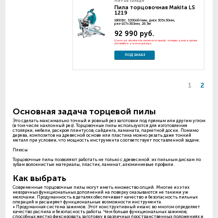
Нет на складе
Пила торцовочная Makita LS
1219
1800Вт, 3200об/мин, диск 305х30мм,
рез-107х363мм, 26.5кг
92 990 руб.
Цена не является окончательной, точную цену и сроки
уточняйте у менеджера
ПОД ЗАКАЗ
1
2
Основная задача торцевой пилы
Это сделать максимально точный и ровный рез заготовки под прямым или другим углом
(в том числе наклонный рез). Торцовочные пилы используются для изготовления
столярки, мебели, раскроя плинтусов, сайдинга, ламината, паркетной доски. Помимо
дерева, композитов на древесной основе или пластика можно резать даже тонкий
металл при условии, что мощность инструмента соответствует поставленной задаче.
Плюсы
Торцовочные пилы позволяют работать не только с древесиной: их пильным дискам по
зубам волокнистые материалы, пластик, ламинат, алюминиевые профили.
Как выбрать
Современные торцовочные пилы могут иметь множество опций. Многие из этих
невзрачных функциональных дополнений на поверку оказываются не такими уж
мелочами. Продуманность в деталях обеспечивает качество и безопасность пильных
операций и расширяет функциональные возможности инструмента.
• Продуманная система зажимов. Этот конструктивный нюанс во многом определяет
качество распила и безопасность работы. Чем больше функциональных зажимов,
способных жестко фиксировать заготовку в различных пространственных положениях и