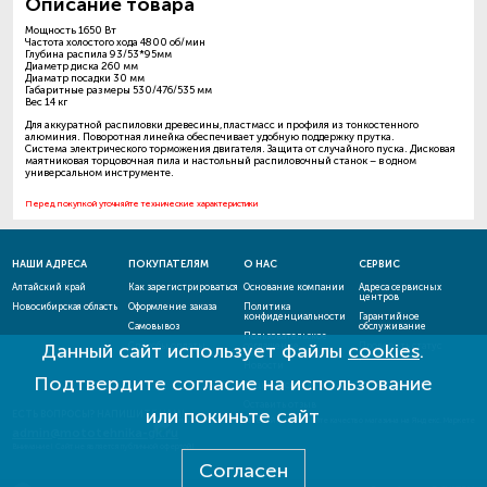
Описание товара
Мощность 1650 Вт
Частота холостого хода 4800 об/мин
Глубина распила 93/53*95мм
Диаметр диска 260 мм
Диаматр посадки 30 мм
Габаритные размеры 530/476/535 мм
Вес 14 кг
Для аккуратной распиловки древесины,пластмасс и профиля из тонкостенного
алюминия. Поворотная линейка обеспечивает удобную поддержку прутка.
Система электрического торможения двигателя. Защита от случайного пуска. Дисковая
маятниковая торцовочная пила и настольный распиловочный станок – в одном
универсальном инструменте.
Перед покупкой уточняйте технические характеристики
НАШИ АДРЕСА
ПОКУПАТЕЛЯМ
О НАС
СЕРВИС
Алтайский край
Как зарегистрироваться
Основание компании
Адреса сервисных
центров
Новосибирская область
Оформление заказа
Политика
конфиденциальности
Гарантийное
Самовывоз
обслуживание
Пользовательское
Данный сайт использует файлы
cookies
.
Способы оплаты
соглашение
Проверить статус
ремонта
Новости
Подтвердите согласие на использование
Акции и скидки
Оставить отзыв
или покиньте сайт
ЕСТЬ ВОПРОСЫ? НАПИШИТЕ НАМ!
admin@mototehnika-gk.ru
Внимание! Сайт не является публичной офертой!
Согласен