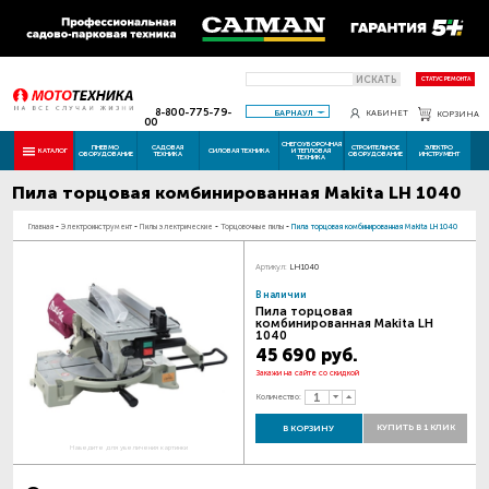
ИСКАТЬ
СТАТУС РЕМОНТА
8-800-775-79-
БАРНАУЛ
КАБИНЕТ
КОРЗИНА
00
СНЕГОУБОРОЧНАЯ
ПНЕВМО
САДОВАЯ
СТРОИТЕЛЬНОЕ
ЭЛЕКТРО
КАТАЛОГ
СИЛОВАЯ ТЕХНИКА
И ТЕПЛОВАЯ
ОБОРУДОВАНИЕ
ТЕХНИКА
ОБОРУДОВАНИЕ
ИНСТРУМЕНТ
ТЕХНИКА
Пила торцовая комбинированная Makita LH 1040
Главная
-
Электроинструмент
-
Пилы электрические
-
Торцовочные пилы
-
Пила торцовая комбинированная Makita LH 1040
Артикул:
LH1040
В наличии
Пила торцовая
комбинированная Makita LH
1040
45 690 руб.
Закажи на сайте со скидкой
Количество:
КУПИТЬ В 1 КЛИК
В КОРЗИНУ
Наведите для увеличения картинки