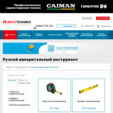
ИСКАТЬ
СТАТУС РЕМОНТА
8-800-775-79-
БАРНАУЛ
КАБИНЕТ
КОРЗИНА
00
СНЕГОУБОРОЧНАЯ
ПНЕВМО
САДОВАЯ
СТРОИТЕЛЬНОЕ
ЭЛЕКТРО
КАТАЛОГ
СИЛОВАЯ ТЕХНИКА
И ТЕПЛОВАЯ
ОБОРУДОВАНИЕ
ТЕХНИКА
ОБОРУДОВАНИЕ
ИНСТРУМЕНТ
ТЕХНИКА
Ручной измерительный инструмент
Главная
-
Ручной инструмент
-
Ручной измерительный инструмент
Найдено 163 товара
Каталог
Поиск по
параметрам
Рулетки
строительные
Уровни
строительные
Рулетки строительные
Уровни строительные
Штангенциркули
51 товар
107 товаров