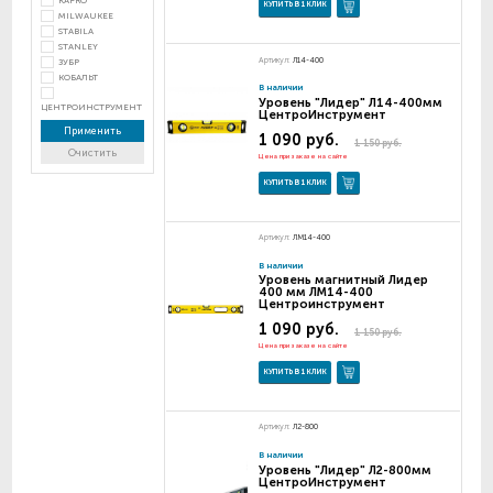
KAPRO
КУПИТЬ В 1 КЛИК
MILWAUKEE
STABILA
STANLEY
Артикул:
Л14-400
ЗУБР
КОБАЛЬТ
В наличии
Уровень "Лидер" Л14-400мм
ЦЕНТРОИНСТРУМЕНТ
ЦентроИнструмент
Применить
1 090 руб.
1 150 руб.
Очистить
Цена при заказе на сайте
КУПИТЬ В 1 КЛИК
Артикул:
ЛМ14-400
В наличии
Уровень магнитный Лидер
400 мм ЛМ14-400
Центроинструмент
1 090 руб.
1 150 руб.
Цена при заказе на сайте
КУПИТЬ В 1 КЛИК
Артикул:
Л2-800
В наличии
Уровень "Лидер" Л2-800мм
ЦентроИнструмент