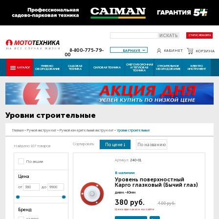
ИСКАТЬ
СТАТУС РЕМОНТА
8-800-775-79-
БАРНАУЛ
КАБИНЕТ
КОРЗИНА
00
СНЕГОУБОРОЧНАЯ
ПНЕВМО
САДОВАЯ
СТРОИТЕЛЬНОЕ
ЭЛЕКТРО
КАТАЛОГ
СИЛОВАЯ ТЕХНИКА
И ТЕПЛОВАЯ
ОБОРУДОВАНИЕ
ТЕХНИКА
ОБОРУДОВАНИЕ
ИНСТРУМЕНТ
ТЕХНИКА
Уровни строительные
Главная
-
Ручной инструмент
-
Ручной измерительный инструмент
-
Уровни строительные
Сортировать:
По цене
По названию
Найдено 107 товаров
Артикул:
240-01
По акции
В наличии
Цена
Уровень поверхностный
Kapro глазковый (Бычий глаз)
от
до
диам.-40мм
380 руб.
400 руб.
Бренд
Цена при заказе на сайте