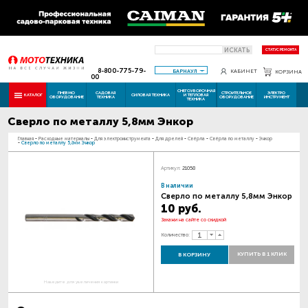
ИСКАТЬ
СТАТУС РЕМОНТА
8-800-775-79-
БАРНАУЛ
КАБИНЕТ
КОРЗИНА
00
СНЕГОУБОРОЧНАЯ
ПНЕВМО
САДОВАЯ
СТРОИТЕЛЬНОЕ
ЭЛЕКТРО
КАТАЛОГ
СИЛОВАЯ ТЕХНИКА
И ТЕПЛОВАЯ
ОБОРУДОВАНИЕ
ТЕХНИКА
ОБОРУДОВАНИЕ
ИНСТРУМЕНТ
ТЕХНИКА
Сверло по металлу 5,8мм Энкор
Главная
-
Расходные материалы
-
Для электроинструмента
-
Для дрелей
-
Свёрла
-
Свёрла по металлу
-
Энкор
-
Сверло по металлу 5,8мм Энкор
Артикул:
21058
В наличии
Сверло по металлу 5,8мм Энкор
10 руб.
Закажи на сайте со скидкой
Количество:
КУПИТЬ В 1 КЛИК
В КОРЗИНУ
Наведите для увеличения картинки