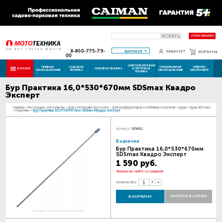
ИСКАТЬ
СТАТУС РЕМОНТА
8-800-775-79-
БАРНАУЛ
КАБИНЕТ
КОРЗИНА
00
СНЕГОУБОРОЧНАЯ
ПНЕВМО
САДОВАЯ
СТРОИТЕЛЬНОЕ
ЭЛЕКТРО
КАТАЛОГ
СИЛОВАЯ ТЕХНИКА
И ТЕПЛОВАЯ
ОБОРУДОВАНИЕ
ТЕХНИКА
ОБОРУДОВАНИЕ
ИНСТРУМЕНТ
ТЕХНИКА
Бур Практика 16,0*530*670мм SDSmax Квадро
Эксперт
Главная
-
Расходные материалы
-
Для электроинструмента
-
Для перфораторов и отбойных молотков
-
Буры
-
Буры SDS-max
-
Практика
-
Бур Практика 16,0*530*670мм SDSmax Квадро Эксперт
Артикул:
919662
В наличии
Бур Практика 16,0*530*670мм
SDSmax Квадро Эксперт
1 590 руб.
Закажи на сайте со скидкой
Количество:
КУПИТЬ В 1 КЛИК
В КОРЗИНУ
Наведите для увеличения картинки