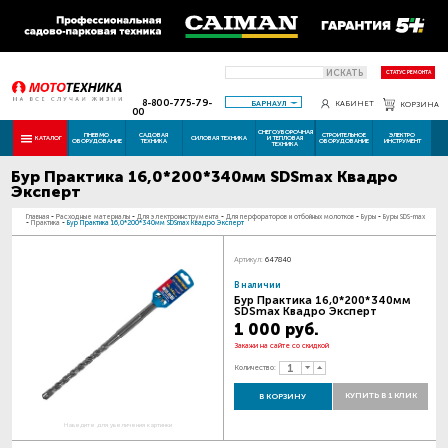
ИСКАТЬ
СТАТУС РЕМОНТА
8-800-775-79-
БАРНАУЛ
КАБИНЕТ
КОРЗИНА
00
СНЕГОУБОРОЧНАЯ
ПНЕВМО
САДОВАЯ
СТРОИТЕЛЬНОЕ
ЭЛЕКТРО
КАТАЛОГ
СИЛОВАЯ ТЕХНИКА
И ТЕПЛОВАЯ
ОБОРУДОВАНИЕ
ТЕХНИКА
ОБОРУДОВАНИЕ
ИНСТРУМЕНТ
ТЕХНИКА
Бур Практика 16,0*200*340мм SDSmax Квадро
Эксперт
Главная
-
Расходные материалы
-
Для электроинструмента
-
Для перфораторов и отбойных молотков
-
Буры
-
Буры SDS-max
-
Практика
-
Бур Практика 16,0*200*340мм SDSmax Квадро Эксперт
Артикул:
647840
В наличии
Бур Практика 16,0*200*340мм
SDSmax Квадро Эксперт
1 000 руб.
Закажи на сайте со скидкой
Количество:
КУПИТЬ В 1 КЛИК
В КОРЗИНУ
Наведите для увеличения картинки