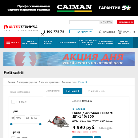
ИСКАТЬ
СТАТУС РЕМОНТА
8-800-775-79-
БАРНАУЛ
КАБИНЕТ
КОРЗИНА
00
СНЕГОУБОРОЧНАЯ
ПНЕВМО
САДОВАЯ
СТРОИТЕЛЬНОЕ
ЭЛЕКТРО
КАТАЛОГ
СИЛОВАЯ ТЕХНИКА
И ТЕПЛОВАЯ
ОБОРУДОВАНИЕ
ТЕХНИКА
ОБОРУДОВАНИЕ
ИНСТРУМЕНТ
ТЕХНИКА
Felisatti
Главная
-
Электроинструмент
-
Пилы электрические
-
Дисковые пилы
-
Felisatti
Сортировать:
По цене
По названию
Найдено 8 товаров
Артикул:
550.5.1.00
По акции
В наличии
Цена
Пила дисковая Felisatti
ДП-140/800
от
до
800Вт, 45мм, 140*20*18Т, 4500об/мин
4 990 руб.
5 870 руб.
Бренд
Цена при заказе на сайте