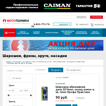
ИСКАТЬ
СТАТУС РЕМОНТА
8-800-775-79-
БАРНАУЛ
КАБИНЕТ
КОРЗИНА
00
СНЕГОУБОРОЧНАЯ
ПНЕВМО
САДОВАЯ
СТРОИТЕЛЬНОЕ
ЭЛЕКТРО
КАТАЛОГ
СИЛОВАЯ ТЕХНИКА
И ТЕПЛОВАЯ
ОБОРУДОВАНИЕ
ТЕХНИКА
ОБОРУДОВАНИЕ
ИНСТРУМЕНТ
ТЕХНИКА
Шарошки, фрезы, круги, насадки
Главная
-
Расходные материалы
-
Для электроинструмента
-
Для шлифмашин
-
Для прямых шлифмашин
-
Шарошки, фрезы, круги, насадки
Сортировать:
По цене
По названию
Найдено 72 товара
Артикул:
641237
По акции
В наличии
Цена
Шарошка абразивная
диск.32*6мм, оксид алюм-я,
от
до
хв.-6мм Профи Практика
90 руб.
100 руб.
Цена при заказе на сайте
Бренд