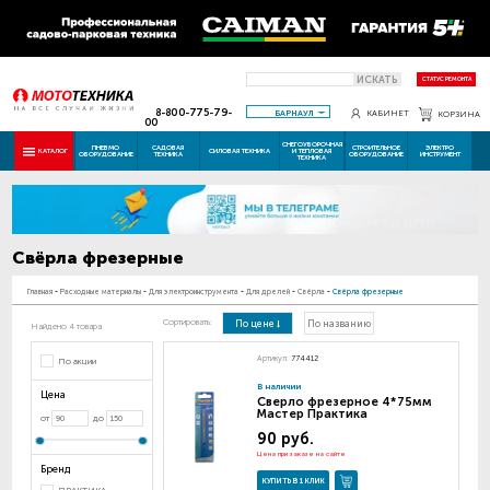
ИСКАТЬ
СТАТУС РЕМОНТА
8-800-775-79-
БАРНАУЛ
КАБИНЕТ
КОРЗИНА
00
СНЕГОУБОРОЧНАЯ
ПНЕВМО
САДОВАЯ
СТРОИТЕЛЬНОЕ
ЭЛЕКТРО
КАТАЛОГ
СИЛОВАЯ ТЕХНИКА
И ТЕПЛОВАЯ
ОБОРУДОВАНИЕ
ТЕХНИКА
ОБОРУДОВАНИЕ
ИНСТРУМЕНТ
ТЕХНИКА
Свёрла фрезерные
Главная
-
Расходные материалы
-
Для электроинструмента
-
Для дрелей
-
Свёрла
-
Свёрла фрезерные
Сортировать:
По цене
По названию
Найдено 4 товара
Артикул:
774412
По акции
В наличии
Цена
Сверло фрезерное 4*75мм
Мастер Практика
от
до
90 руб.
Цена при заказе на сайте
Бренд
КУПИТЬ В 1 КЛИК