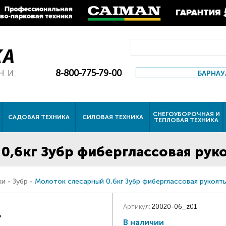
8-800-775-79-00
БАРНАУ
СНЕГОУБОРОЧНАЯ И
САДОВАЯ ТЕХНИКА
СИЛОВАЯ ТЕХНИКА
ТЕПЛОВАЯ ТЕХНИКА
0,6кг Зубр фиберглассовая рук
ки
-
Зубр
-
Молоток слесарный 0,6кг Зубр фиберглассовая рукоят
Артикул:
20020-06_z01
В наличии