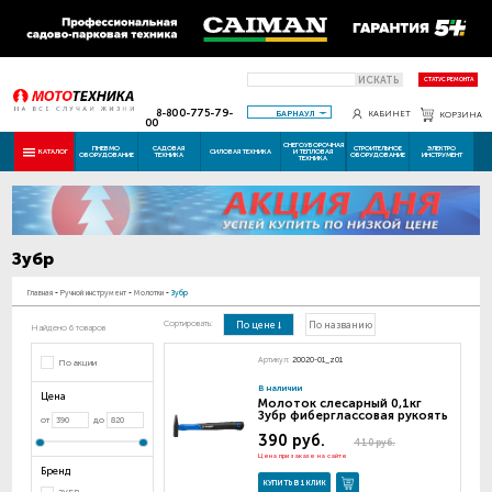
ИСКАТЬ
СТАТУС РЕМОНТА
8-800-775-79-
БАРНАУЛ
КАБИНЕТ
КОРЗИНА
00
СНЕГОУБОРОЧНАЯ
ПНЕВМО
САДОВАЯ
СТРОИТЕЛЬНОЕ
ЭЛЕКТРО
КАТАЛОГ
СИЛОВАЯ ТЕХНИКА
И ТЕПЛОВАЯ
ОБОРУДОВАНИЕ
ТЕХНИКА
ОБОРУДОВАНИЕ
ИНСТРУМЕНТ
ТЕХНИКА
Зубр
Главная
-
Ручной инструмент
-
Молотки
-
Зубр
Сортировать:
По цене
По названию
Найдено 6 товаров
Артикул:
20020-01_z01
По акции
В наличии
Цена
Молоток слесарный 0,1кг
Зубр фиберглассовая рукоять
от
до
390 руб.
410 руб.
Цена при заказе на сайте
Бренд
КУПИТЬ В 1 КЛИК