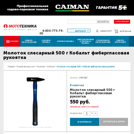
ИСКАТЬ
СТАТУС РЕМОНТА
8-800-775-79-
БАРНАУЛ
КАБИНЕТ
КОРЗИНА
00
СНЕГОУБОРОЧНАЯ
ПНЕВМО
САДОВАЯ
СТРОИТЕЛЬНОЕ
ЭЛЕКТРО
КАТАЛОГ
СИЛОВАЯ ТЕХНИКА
И ТЕПЛОВАЯ
ОБОРУДОВАНИЕ
ТЕХНИКА
ОБОРУДОВАНИЕ
ИНСТРУМЕНТ
ТЕХНИКА
Молоток слесарный 500 г Кобальт фибергласовая
рукоятка
Главная
-
Ручной инструмент
-
Молотки
-
Кобальт
-
Молоток слесарный 500 г Кобальт фибергласовая рукоятка
Артикул:
240-812
В наличии
Молоток слесарный 500 г
Кобальт фибергласовая
рукоятка
550 руб.
Закажи на сайте со скидкой
Количество:
КУПИТЬ В 1 КЛИК
В КОРЗИНУ
Наведите для увеличения картинки