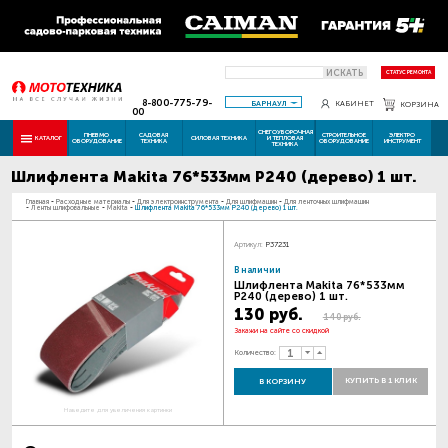
ИСКАТЬ
СТАТУС РЕМОНТА
8-800-775-79-
БАРНАУЛ
КАБИНЕТ
КОРЗИНА
00
СНЕГОУБОРОЧНАЯ
ПНЕВМО
САДОВАЯ
СТРОИТЕЛЬНОЕ
ЭЛЕКТРО
КАТАЛОГ
СИЛОВАЯ ТЕХНИКА
И ТЕПЛОВАЯ
ОБОРУДОВАНИЕ
ТЕХНИКА
ОБОРУДОВАНИЕ
ИНСТРУМЕНТ
ТЕХНИКА
Шлифлента Makita 76*533мм Р240 (дерево) 1 шт.
Главная
-
Расходные материалы
-
Для электроинструмента
-
Для шлифмашин
-
Для ленточных шлифмашин
-
Ленты шлифовальные
-
Makita
-
Шлифлента Makita 76*533мм Р240 (дерево) 1 шт.
Артикул:
P37231
В наличии
Шлифлента Makita 76*533мм
Р240 (дерево) 1 шт.
130 руб.
140 руб.
Закажи на сайте со скидкой
Количество:
КУПИТЬ В 1 КЛИК
В КОРЗИНУ
Наведите для увеличения картинки