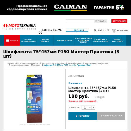
ИСКАТЬ
СТАТУС РЕМОНТА
8-800-775-79-
БАРНАУЛ
КАБИНЕТ
КОРЗИНА
00
СНЕГОУБОРОЧНАЯ
ПНЕВМО
САДОВАЯ
СТРОИТЕЛЬНОЕ
ЭЛЕКТРО
КАТАЛОГ
СИЛОВАЯ ТЕХНИКА
И ТЕПЛОВАЯ
ОБОРУДОВАНИЕ
ТЕХНИКА
ОБОРУДОВАНИЕ
ИНСТРУМЕНТ
ТЕХНИКА
Шлифлента 75*457мм P150 Мастер Практика (3
шт)
Главная
-
Расходные материалы
-
Для электроинструмента
-
Для шлифмашин
-
Для ленточных шлифмашин
-
Ленты шлифовальные
-
Практика
-
Шлифлента 75*457мм P150 Мастер Практика (3 шт)
Артикул:
031273
В наличии
Шлифлента 75*457мм P150
Мастер Практика (3 шт)
190 руб.
200 руб.
Закажи на сайте со скидкой
Количество:
КУПИТЬ В 1 КЛИК
В КОРЗИНУ
Наведите для увеличения картинки