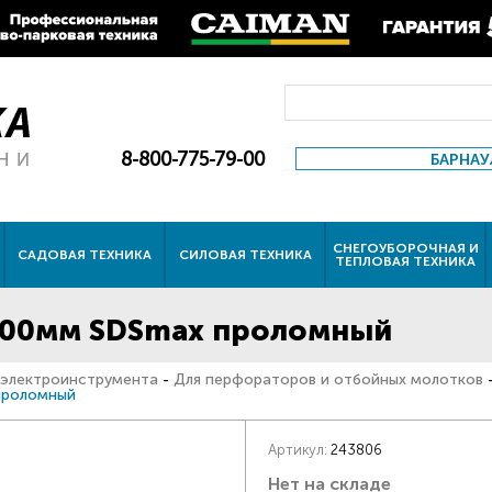
8-800-775-79-00
БАРНАУ
СНЕГОУБОРОЧНАЯ И
САДОВАЯ ТЕХНИКА
СИЛОВАЯ ТЕХНИКА
ТЕПЛОВАЯ ТЕХНИКА
*600мм SDSmax проломный
 электроинструмента
-
Для перфораторов и отбойных молотков
проломный
Артикул:
243806
Нет на складе