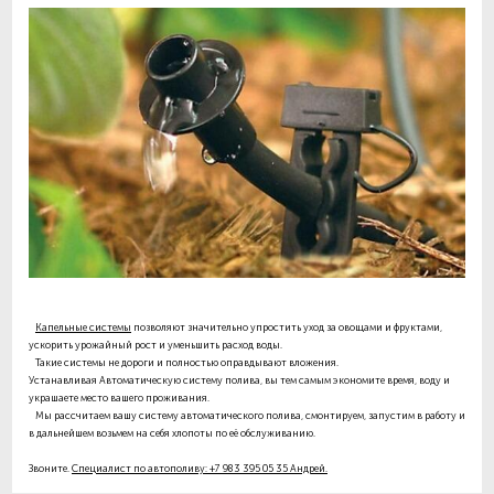
Капельные системы
позволяют значительно упростить уход за овощами и фруктами,
ускорить урожайный рост и уменьшить расход воды.
Такие системы не дороги и полностью оправдывают вложения.
Устанавливая Автоматическую систему полива, вы тем самым экономите время, воду и
украшаете место вашего проживания.
Мы рассчитаем вашу систему автоматического полива, смонтируем, запустим в работу и
в дальнейшем возьмем на себя хлопоты по её обслуживанию.
Звоните.
Специалист по автополиву: +7 983 395 05 35 Андрей.