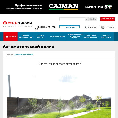
ИСКАТЬ
СТАТУС РЕМОНТА
8-800-775-79-
БАРНАУЛ
КАБИНЕТ
КОРЗИНА
00
СНЕГОУБОРОЧНАЯ
ПНЕВМО
САДОВАЯ
СТРОИТЕЛЬНОЕ
ЭЛЕКТРО
КАТАЛОГ
СИЛОВАЯ ТЕХНИКА
И ТЕПЛОВАЯ
ОБОРУДОВАНИЕ
ТЕХНИКА
ОБОРУДОВАНИЕ
ИНСТРУМЕНТ
ТЕХНИКА
Автоматический полив
Главная
-
Автоматический полив
Для чего нужна система автополива?