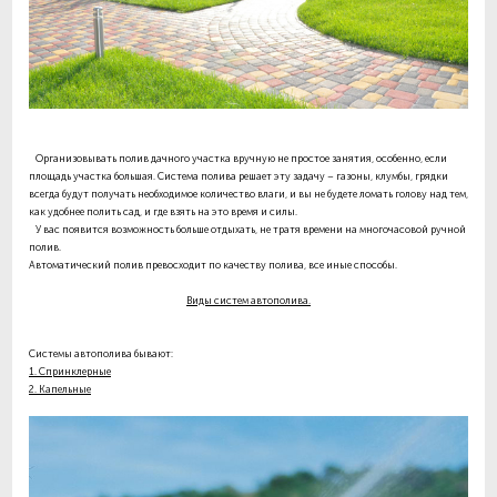
Организовывать полив дачного участка вручную не простое занятия, особенно, если
площадь участка большая. Система полива решает эту задачу – газоны, клумбы, грядки
всегда будут получать необходимое количество влаги, и вы не будете ломать голову над тем,
как удобнее полить сад, и где взять на это время и силы.
У вас появится возможность больше отдыхать, не тратя времени на многочасовой ручной
полив.
Автоматический полив превосходит по качеству полива, все иные способы.
Виды систем автополива.
Системы автополива бывают:
1. Спринклерные
2. Капельные