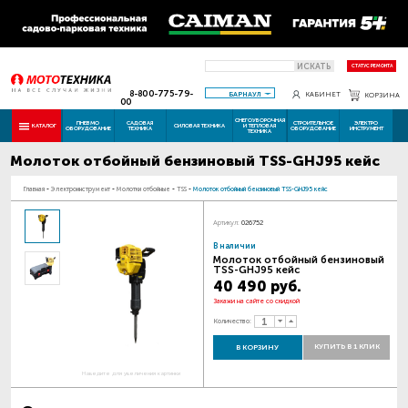
ИСКАТЬ
СТАТУС РЕМОНТА
8-800-775-79-
БАРНАУЛ
КАБИНЕТ
КОРЗИНА
00
СНЕГОУБОРОЧНАЯ
ПНЕВМО
САДОВАЯ
СТРОИТЕЛЬНОЕ
ЭЛЕКТРО
КАТАЛОГ
СИЛОВАЯ ТЕХНИКА
И ТЕПЛОВАЯ
ОБОРУДОВАНИЕ
ТЕХНИКА
ОБОРУДОВАНИЕ
ИНСТРУМЕНТ
ТЕХНИКА
Молоток отбойный бензиновый TSS-GHJ95 кейс
Главная
-
Электроинструмент
-
Молотки отбойные
-
TSS
-
Молоток отбойный бензиновый TSS-GHJ95 кейс
Артикул:
026752
В наличии
Молоток отбойный бензиновый
TSS-GHJ95 кейс
40 490 руб.
Закажи на сайте со скидкой
Количество:
КУПИТЬ В 1 КЛИК
В КОРЗИНУ
Наведите для увеличения картинки