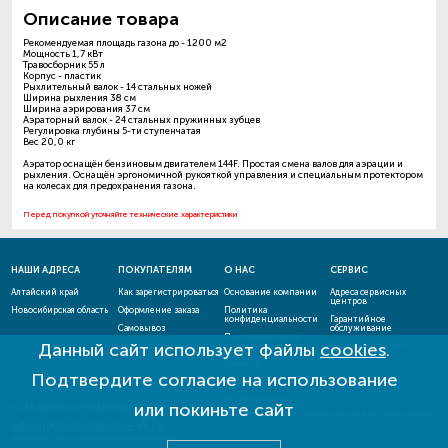
Описание товара
Рекомендуемая площадь газона до - 1200 м2
Мощность 1,7 кВт
Травосборник 55 л
Корпус - пластик
Рыхлительный валок - 14 стальных ножей
Ширина рыхления 38 см
Ширина аэрирования 37 см
Аэраторный валок - 24 стальных пружинных зубцев
Регулировка глубины 5-ти ступенчатая
Вес 20,0 кг
Аэратор оснащён бензиновым двигателем 144F. Простая смена валов для аэрации и
рыхления. Оснащён эргономичной рукояткой управления и специальным протектором
на колесах для предохранения газона.
Перед покупкой уточняйте технические характеристики
НАШИ АДРЕСА
ПОКУПАТЕЛЯМ
О НАС
СЕРВИС
Алтайский край
Как зарегистрироваться
Основание компании
Адреса сервисных
центров
Новосибирская область
Оформление заказа
Политика
конфиденциальности
Гарантийное
Самовывоз
обслуживание
Пользовательское
Данный сайт использует файлы
cookies
.
Способы оплаты
соглашение
Проверить статус
ремонта
Новости
Подтвердите согласие на использование
Акции и скидки
Оставить отзыв
или покиньте сайт
ЕСТЬ ВОПРОСЫ? НАПИШИТЕ НАМ!
admin@mototehnika-gk.ru
Внимание! Сайт не является публичной офертой!