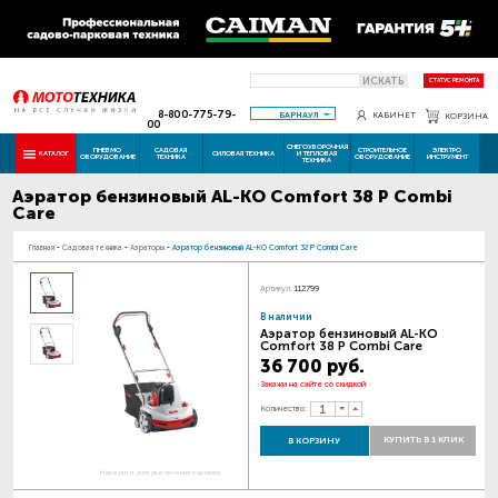
ИСКАТЬ
СТАТУС РЕМОНТА
8-800-775-79-
БАРНАУЛ
КАБИНЕТ
КОРЗИНА
00
СНЕГОУБОРОЧНАЯ
ПНЕВМО
САДОВАЯ
СТРОИТЕЛЬНОЕ
ЭЛЕКТРО
КАТАЛОГ
СИЛОВАЯ ТЕХНИКА
И ТЕПЛОВАЯ
ОБОРУДОВАНИЕ
ТЕХНИКА
ОБОРУДОВАНИЕ
ИНСТРУМЕНТ
ТЕХНИКА
Аэратор бензиновый AL-KO Comfort 38 P Combi
Care
Главная
-
Садовая техника
-
Аэраторы
-
Аэратор бензиновый AL-KO Comfort 38 P Combi Care
Артикул:
112799
В наличии
Аэратор бензиновый AL-KO
Comfort 38 P Combi Care
36 700 руб.
Закажи на сайте со скидкой
Количество:
КУПИТЬ В 1 КЛИК
В КОРЗИНУ
Наведите для увеличения картинки