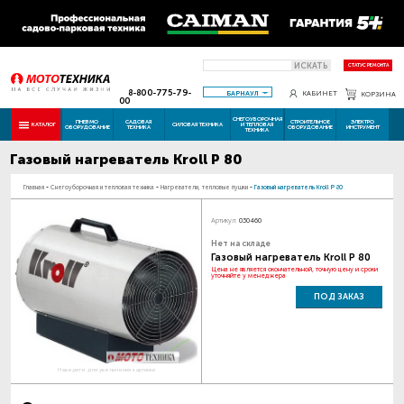
ИСКАТЬ
СТАТУС РЕМОНТА
8-800-775-79-
БАРНАУЛ
КАБИНЕТ
КОРЗИНА
00
СНЕГОУБОРОЧНАЯ
ПНЕВМО
САДОВАЯ
СТРОИТЕЛЬНОЕ
ЭЛЕКТРО
КАТАЛОГ
СИЛОВАЯ ТЕХНИКА
И ТЕПЛОВАЯ
ОБОРУДОВАНИЕ
ТЕХНИКА
ОБОРУДОВАНИЕ
ИНСТРУМЕНТ
ТЕХНИКА
Газовый нагреватель Kroll P 80
Главная
-
Снегоуборочная и тепловая техника
-
Нагреватели, тепловые пушки
-
Газовый нагреватель Kroll P 80
Артикул:
030460
Нет на складе
Газовый нагреватель Kroll P 80
Цена не является окончательной, точную цену и сроки
уточняйте у менеджера
ПОД ЗАКАЗ
Наведите для увеличения картинки