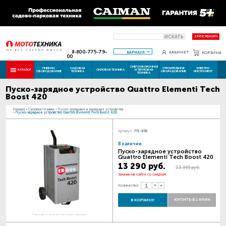
ИСКАТЬ
СТАТУС РЕМОНТА
8-800-775-79-
БАРНАУЛ
КАБИНЕТ
КОРЗИНА
00
СНЕГОУБОРОЧНАЯ
ПНЕВМО
САДОВАЯ
СТРОИТЕЛЬНОЕ
ЭЛЕКТРО
КАТАЛОГ
СИЛОВАЯ ТЕХНИКА
И ТЕПЛОВАЯ
ОБОРУДОВАНИЕ
ТЕХНИКА
ОБОРУДОВАНИЕ
ИНСТРУМЕНТ
ТЕХНИКА
Пуско-зарядное устройство Quattro Elementi Tech
Boost 420
Главная
-
Силовая техника
-
Пуско-зарядные и зарядные устройства
-
Пуско-зарядное устройство Quattro Elementi Tech Boost 420
Артикул:
771-459
В наличии
Пуско-зарядное устройство
Quattro Elementi Tech Boost 420
13 290 руб.
13 990 руб.
Закажи на сайте со скидкой
Количество:
КУПИТЬ В 1 КЛИК
В КОРЗИНУ
Наведите для увеличения картинки