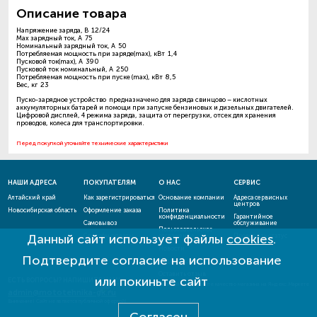
Описание товара
Напряжение заряда, В 12/24
Max зарядный ток, А 75
Номинальный зарядный ток, А 50
Потребляемая мощность при заряде(max), кВт 1,4
Пусковой ток(max), А 390
Пусковой ток номинальный, А 250
Потребляемая мощность при пуске (max), кВт 8,5
Вес, кг 23
Пуско-зарядное устройство предназначено для заряда свинцово – кислотных
аккумуляторных батарей и помощи при запуске бензиновых и дизельных двигателей.
Цифровой дисплей, 4 режима заряда, защита от перегрузки, отсек для хранения
проводов, колеса для транспортировки.
Перед покупкой уточняйте технические характеристики
НАШИ АДРЕСА
ПОКУПАТЕЛЯМ
О НАС
СЕРВИС
Алтайский край
Как зарегистрироваться
Основание компании
Адреса сервисных
центров
Новосибирская область
Оформление заказа
Политика
конфиденциальности
Гарантийное
Самовывоз
обслуживание
Пользовательское
Данный сайт использует файлы
cookies
.
Способы оплаты
соглашение
Проверить статус
ремонта
Новости
Подтвердите согласие на использование
Акции и скидки
Оставить отзыв
или покиньте сайт
ЕСТЬ ВОПРОСЫ? НАПИШИТЕ НАМ!
admin@mototehnika-gk.ru
Внимание! Сайт не является публичной офертой!