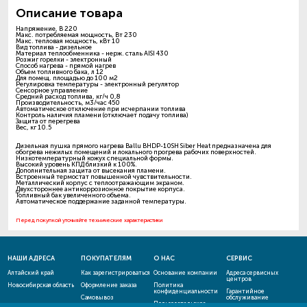
Описание товара
Напряжение, В 220
Макс. потребляемая мощность, Вт 230
Макс. тепловая мощность, кВт 10
Вид топлива - дизельное
Материал теплообменника - нерж. сталь AISI 430
Розжиг горелки - электронный
Способ нагрева - прямой нагрев
Объем топливного бака, л 12
Для помещ. площадью до 100 м2
Регулировка температуры - электронный регулятор
Сенсорное управление
Средний расход топлива, кг/ч 0,8
Производительность, м3/час 450
Автоматическое отключение при исчерпании топлива
Контроль наличия пламени (отключает подачу топлива)
Защита от перегрева
Вес, кг 10.5
Дизельная пушка прямого нагрева Ballu BHDP-10SH Siber Heat предназначена для
обогрева нежилых помещений и локального прогрева рабочих поверхностей.
Низкотемпературный кожух специальной формы.
Высокий уровень КПД близкий к 100%.
Дополнительная защита от высекания пламени.
Встроенный термостат повышенной чувствительности.
Металлический корпус с теплоотражающим экраном.
Двухстороннее антикоррозионное покрытие корпуса.
Топливный бак увеличенного объема.
Автоматическое поддержание заданной температуры.
Перед покупкой уточняйте технические характеристики
НАШИ АДРЕСА
ПОКУПАТЕЛЯМ
О НАС
СЕРВИС
Алтайский край
Как зарегистрироваться
Основание компании
Адреса сервисных
центров
Новосибирская область
Оформление заказа
Политика
конфиденциальности
Гарантийное
Самовывоз
обслуживание
Пользовательское