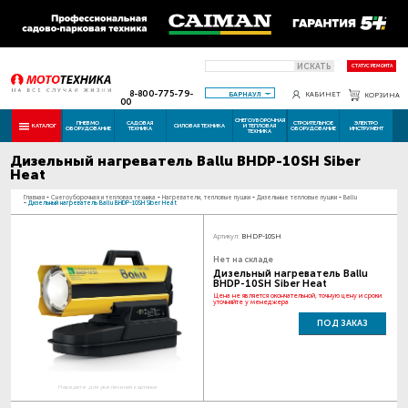
ИСКАТЬ
СТАТУС РЕМОНТА
8-800-775-79-
БАРНАУЛ
КАБИНЕТ
КОРЗИНА
00
СНЕГОУБОРОЧНАЯ
ПНЕВМО
САДОВАЯ
СТРОИТЕЛЬНОЕ
ЭЛЕКТРО
КАТАЛОГ
СИЛОВАЯ ТЕХНИКА
И ТЕПЛОВАЯ
ОБОРУДОВАНИЕ
ТЕХНИКА
ОБОРУДОВАНИЕ
ИНСТРУМЕНТ
ТЕХНИКА
Дизельный нагреватель Ballu BHDP-10SH Siber
Heat
Главная
-
Снегоуборочная и тепловая техника
-
Нагреватели, тепловые пушки
-
Дизельные тепловые пушки
-
Ballu
-
Дизельный нагреватель Ballu BHDP-10SH Siber Heat
Артикул:
BHDP-10SH
Нет на складе
Дизельный нагреватель Ballu
BHDP-10SH Siber Heat
Цена не является окончательной, точную цену и сроки
уточняйте у менеджера
ПОД ЗАКАЗ
Наведите для увеличения картинки