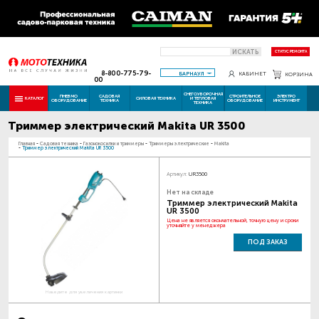
ИСКАТЬ
СТАТУС РЕМОНТА
8-800-775-79-
БАРНАУЛ
КАБИНЕТ
КОРЗИНА
00
СНЕГОУБОРОЧНАЯ
ПНЕВМО
САДОВАЯ
СТРОИТЕЛЬНОЕ
ЭЛЕКТРО
КАТАЛОГ
СИЛОВАЯ ТЕХНИКА
И ТЕПЛОВАЯ
ОБОРУДОВАНИЕ
ТЕХНИКА
ОБОРУДОВАНИЕ
ИНСТРУМЕНТ
ТЕХНИКА
Триммер электрический Makita UR 3500
Главная
-
Садовая техника
-
Газонокосилки и триммеры
-
Триммеры электрические
-
Makita
-
Триммер электрический Makita UR 3500
Артикул:
UR3500
Нет на складе
Триммер электрический Makita
UR 3500
Цена не является окончательной, точную цену и сроки
уточняйте у менеджера
ПОД ЗАКАЗ
Наведите для увеличения картинки