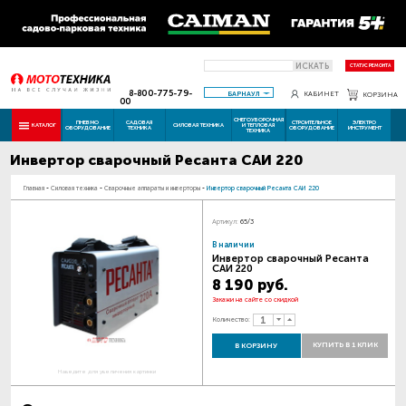
ИСКАТЬ
СТАТУС РЕМОНТА
8-800-775-79-
БАРНАУЛ
КАБИНЕТ
КОРЗИНА
00
СНЕГОУБОРОЧНАЯ
ПНЕВМО
САДОВАЯ
СТРОИТЕЛЬНОЕ
ЭЛЕКТРО
КАТАЛОГ
СИЛОВАЯ ТЕХНИКА
И ТЕПЛОВАЯ
ОБОРУДОВАНИЕ
ТЕХНИКА
ОБОРУДОВАНИЕ
ИНСТРУМЕНТ
ТЕХНИКА
Инвертор сварочный Ресанта САИ 220
Главная
-
Силовая техника
-
Сварочные аппараты и инверторы
-
Инвертор сварочный Ресанта САИ 220
Артикул:
65/3
В наличии
Инвертор сварочный Ресанта
САИ 220
8 190 руб.
Закажи на сайте со скидкой
Количество:
КУПИТЬ В 1 КЛИК
В КОРЗИНУ
Наведите для увеличения картинки