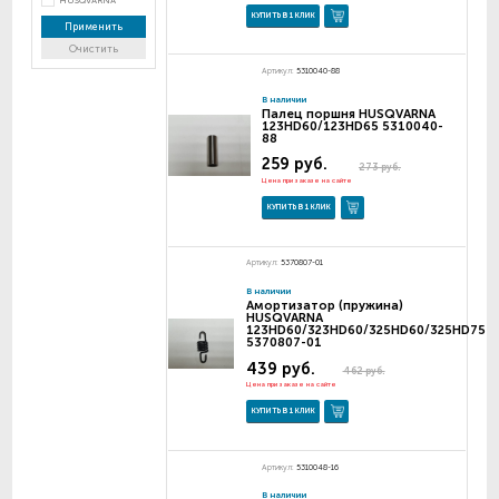
HUSQVARNA
КУПИТЬ В 1 КЛИК
Применить
Очистить
Артикул:
5310040-88
В наличии
Палец поршня HUSQVARNA
123HD60/123HD65 5310040-
88
259 руб.
273 руб.
Цена при заказе на сайте
КУПИТЬ В 1 КЛИК
Артикул:
5370807-01
В наличии
Амортизатор (пружина)
HUSQVARNA
123HD60/323HD60/325HD60/325HD75
5370807-01
439 руб.
462 руб.
Цена при заказе на сайте
КУПИТЬ В 1 КЛИК
Артикул:
5310048-16
В наличии