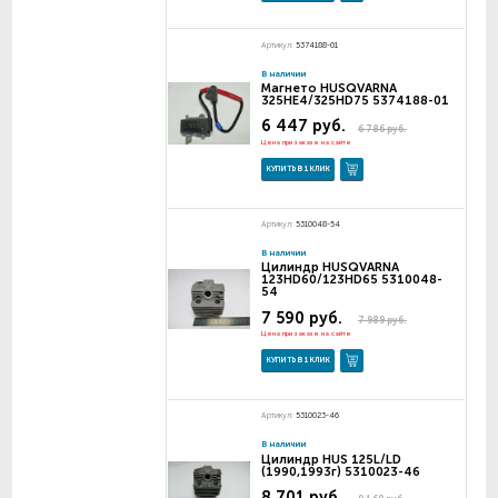
Артикул:
5374188-01
В наличии
Магнето HUSQVARNA
325HE4/325HD75 5374188-01
6 447 руб.
6 786 руб.
Цена при заказе на сайте
КУПИТЬ В 1 КЛИК
Артикул:
5310048-54
В наличии
Цилиндр HUSQVARNA
123HD60/123HD65 5310048-
54
7 590 руб.
7 989 руб.
Цена при заказе на сайте
КУПИТЬ В 1 КЛИК
Артикул:
5310023-46
В наличии
Цилиндр HUS 125L/LD
(1990,1993г) 5310023-46
8 701 руб.