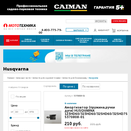
ИСКАТЬ
СТАТУС РЕМОНТА
8-800-775-79-
БАРНАУЛ
КАБИНЕТ
КОРЗИНА
00
СНЕГОУБОРОЧНАЯ
ПНЕВМО
САДОВАЯ
СТРОИТЕЛЬНОЕ
ЭЛЕКТРО
КАТАЛОГ
СИЛОВАЯ ТЕХНИКА
И ТЕПЛОВАЯ
ОБОРУДОВАНИЕ
ТЕХНИКА
ОБОРУДОВАНИЕ
ИНСТРУМЕНТ
ТЕХНИКА
Husqvarna
Главная
-
Запасные части
-
Запчасти для садовой техники
-
Запчасти для бензоножниц
-
Husqvarna
Сортировать:
По цене
По названию
Найдено 9 товаров
Артикул:
5370808-01
По акции
В наличии
Цена
Амортизатор (пружина,ручки
дуги) HUSQVARNA
от
до
123HD60/323HD60/325HD60/325HD75
5370808-01
210 руб.
221 руб.
Бренд
Цена при заказе на сайте