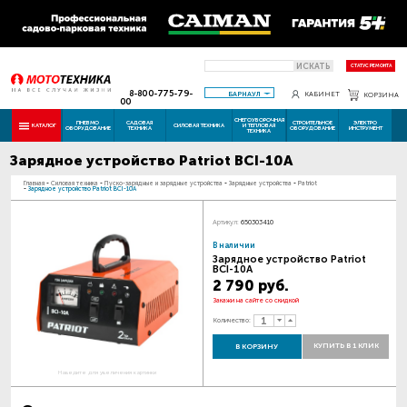
ИСКАТЬ
СТАТУС РЕМОНТА
8-800-775-79-
БАРНАУЛ
КАБИНЕТ
КОРЗИНА
00
СНЕГОУБОРОЧНАЯ
ПНЕВМО
САДОВАЯ
СТРОИТЕЛЬНОЕ
ЭЛЕКТРО
КАТАЛОГ
СИЛОВАЯ ТЕХНИКА
И ТЕПЛОВАЯ
ОБОРУДОВАНИЕ
ТЕХНИКА
ОБОРУДОВАНИЕ
ИНСТРУМЕНТ
ТЕХНИКА
Зарядное устройство Patriot BCI-10A
Главная
-
Силовая техника
-
Пуско-зарядные и зарядные устройства
-
Зарядные устройства
-
Patriot
-
Зарядное устройство Patriot BCI-10A
Артикул:
650303410
В наличии
Зарядное устройство Patriot
BCI-10A
2 790 руб.
Закажи на сайте со скидкой
Количество:
КУПИТЬ В 1 КЛИК
В КОРЗИНУ
Наведите для увеличения картинки