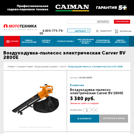
ИСКАТЬ
СТАТУС РЕМОНТА
8-800-775-79-
БАРНАУЛ
КАБИНЕТ
КОРЗИНА
00
СНЕГОУБОРОЧНАЯ
ПНЕВМО
САДОВАЯ
СТРОИТЕЛЬНОЕ
ЭЛЕКТРО
КАТАЛОГ
СИЛОВАЯ ТЕХНИКА
И ТЕПЛОВАЯ
ОБОРУДОВАНИЕ
ТЕХНИКА
ОБОРУДОВАНИЕ
ИНСТРУМЕНТ
ТЕХНИКА
Воздуходувка-пылесос электрическая Carver BV
2800E
Главная
-
Садовая техника
-
Воздуходувки садовые
-
Carver
-
Воздуходувка-пылесос электрическая Carver BV 2800E
Артикул:
01.005.00009
В наличии
Воздуходувка-пылесос
электрическая Carver BV 2800E
3 380 руб.
Закажи на сайте со скидкой
Количество:
КУПИТЬ В 1 КЛИК
В КОРЗИНУ
Наведите для увеличения картинки