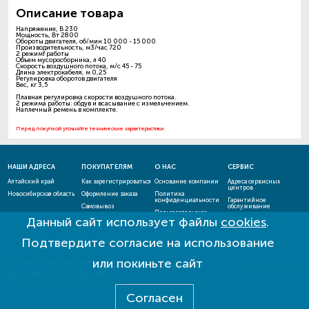
Описание товара
Напряжение, В 230
Мощность, Вт 2800
Обороты двигателя, об/мин 10 000 - 15 000
Производительность, м3/час 720
2 режимf работы
Объем мусоросборника, л 40
Скорость воздушного потока, м/с 45 - 75
Длина электрокабеля, м 0,25
Регулировка оборотов двигателя
Вес, кг 3,5
Плавная регулировка скорости воздушного потока.
2 режима работы: обдув и всасывание с измельчением.
Наплечный ремень в комплекте.
Перед покупкой уточняйте технические характеристики
НАШИ АДРЕСА
ПОКУПАТЕЛЯМ
О НАС
СЕРВИС
Алтайский край
Как зарегистрироваться
Основание компании
Адреса сервисных
центров
Новосибирская область
Оформление заказа
Политика
конфиденциальности
Гарантийное
Самовывоз
обслуживание
Пользовательское
Данный сайт использует файлы
cookies
.
Способы оплаты
соглашение
Проверить статус
ремонта
Новости
Подтвердите согласие на использование
Акции и скидки
Оставить отзыв
или покиньте сайт
ЕСТЬ ВОПРОСЫ? НАПИШИТЕ НАМ!
admin@mototehnika-gk.ru
Внимание! Сайт не является публичной офертой!
Согласен