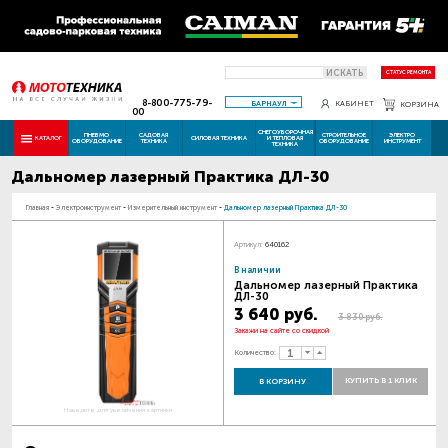
ИСКАТЬ
СТАТУС РЕМОНТА
8-800-775-79-
БАРНАУЛ
КАБИНЕТ
КОРЗИНА
00
СНЕГОУБОРОЧНАЯ
ПНЕВМО
САДОВАЯ
СТРОИТЕЛЬНОЕ
ЭЛЕКТРО
КАТАЛОГ
СИЛОВАЯ ТЕХНИКА
И ТЕПЛОВАЯ
ОБОРУДОВАНИЕ
ТЕХНИКА
ОБОРУДОВАНИЕ
ИНСТРУМЕНТ
ТЕХНИКА
Дальномер лазерный Практика ДЛ-30
Главная
-
Электроинструмент
-
Измерительный инструмент
-
Дальномер лазерный Практика ДЛ-30
Артикул:
640162
В наличии
Дальномер лазерный Практика
ДЛ-30
3 640 руб.
3 830 руб.
Закажи на сайте со скидкой
Количество:
КУПИТЬ В 1 КЛИК
В КОРЗИНУ
Наведите для увеличения картинки