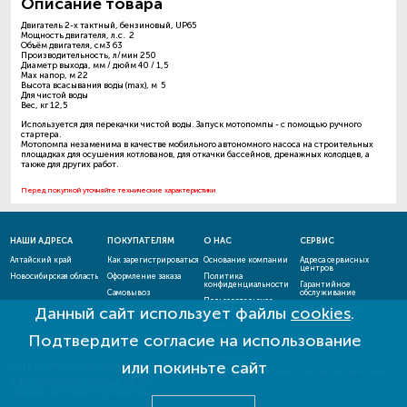
Описание товара
Двигатель 2-х тактный, бензиновый, UP65
Мощность двигателя, л.с. 2
Объём двигателя, см3 63
Производительность, л/мин 250
Диаметр выхода, мм / дюйм 40 / 1,5
Max напор, м 22
Высота всасывания воды (max), м 5
Для чистой воды
Вес, кг 12,5
Используется для перекачки чистой воды. Запуск мотопомпы - с помощью ручного
стартера.
Мотопомпа незаменима в качестве мобильного автономного насоса на строительных
площадках для осушения котлованов, для откачки бассейнов, дренажных колодцев, а
также для других работ.
Перед покупкой уточняйте технические характеристики
НАШИ АДРЕСА
ПОКУПАТЕЛЯМ
О НАС
СЕРВИС
Алтайский край
Как зарегистрироваться
Основание компании
Адреса сервисных
центров
Новосибирская область
Оформление заказа
Политика
конфиденциальности
Гарантийное
Самовывоз
обслуживание
Пользовательское
Данный сайт использует файлы
cookies
.
Способы оплаты
соглашение
Проверить статус
ремонта
Новости
Подтвердите согласие на использование
Акции и скидки
Оставить отзыв
или покиньте сайт
ЕСТЬ ВОПРОСЫ? НАПИШИТЕ НАМ!
admin@mototehnika-gk.ru
Внимание! Сайт не является публичной офертой!