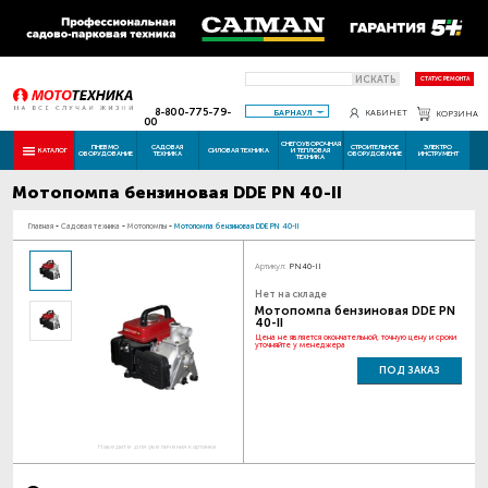
ИСКАТЬ
СТАТУС РЕМОНТА
8-800-775-79-
БАРНАУЛ
КАБИНЕТ
КОРЗИНА
00
СНЕГОУБОРОЧНАЯ
ПНЕВМО
САДОВАЯ
СТРОИТЕЛЬНОЕ
ЭЛЕКТРО
КАТАЛОГ
СИЛОВАЯ ТЕХНИКА
И ТЕПЛОВАЯ
ОБОРУДОВАНИЕ
ТЕХНИКА
ОБОРУДОВАНИЕ
ИНСТРУМЕНТ
ТЕХНИКА
Мотопомпа бензиновая DDE PN 40-II
Главная
-
Садовая техника
-
Мотопомпы
-
Мотопомпа бензиновая DDE PN 40-II
Артикул:
PN40-II
Нет на складе
Мотопомпа бензиновая DDE PN
40-II
Цена не является окончательной, точную цену и сроки
уточняйте у менеджера
ПОД ЗАКАЗ
Наведите для увеличения картинки