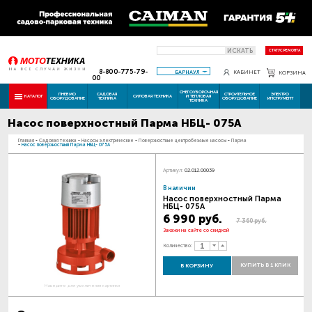
ИСКАТЬ
СТАТУС РЕМОНТА
8-800-775-79-
БАРНАУЛ
КАБИНЕТ
КОРЗИНА
00
СНЕГОУБОРОЧНАЯ
ПНЕВМО
САДОВАЯ
СТРОИТЕЛЬНОЕ
ЭЛЕКТРО
КАТАЛОГ
СИЛОВАЯ ТЕХНИКА
И ТЕПЛОВАЯ
ОБОРУДОВАНИЕ
ТЕХНИКА
ОБОРУДОВАНИЕ
ИНСТРУМЕНТ
ТЕХНИКА
Насос поверхностный Парма НБЦ- 075А
Главная
-
Садовая техника
-
Насосы электрические
-
Поверхностные центробежные насосы
-
Парма
-
Насос поверхностный Парма НБЦ- 075А
Артикул:
02.012.00039
В наличии
Насос поверхностный Парма
НБЦ- 075А
6 990 руб.
7 360 руб.
Закажи на сайте со скидкой
Количество:
КУПИТЬ В 1 КЛИК
В КОРЗИНУ
Наведите для увеличения картинки