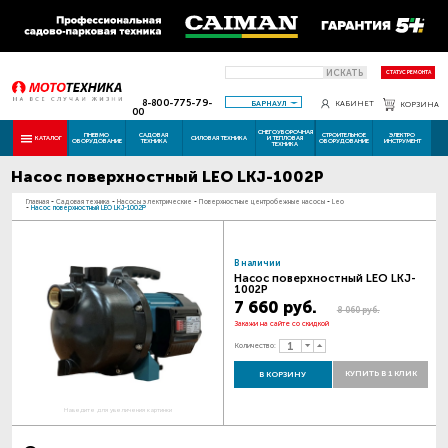
ИСКАТЬ
СТАТУС РЕМОНТА
8-800-775-79-
БАРНАУЛ
КАБИНЕТ
КОРЗИНА
00
СНЕГОУБОРОЧНАЯ
ПНЕВМО
САДОВАЯ
СТРОИТЕЛЬНОЕ
ЭЛЕКТРО
КАТАЛОГ
СИЛОВАЯ ТЕХНИКА
И ТЕПЛОВАЯ
ОБОРУДОВАНИЕ
ТЕХНИКА
ОБОРУДОВАНИЕ
ИНСТРУМЕНТ
ТЕХНИКА
Насос поверхностный LEO LKJ-1002P
Главная
-
Садовая техника
-
Насосы электрические
-
Поверхностные центробежные насосы
-
Leo
-
Насос поверхностный LEO LKJ-1002P
В наличии
Насос поверхностный LEO LKJ-
1002P
7 660 руб.
8 060 руб.
Закажи на сайте со скидкой
Количество:
КУПИТЬ В 1 КЛИК
В КОРЗИНУ
Наведите для увеличения картинки