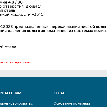
ин 4.8 / 80
 отверстия, дюйм 1"
я сталь
аемой жидкости +35°C
1202S предназначен для перекачивания чистой воды 
ения давления воды в автоматических системах полив
ей стали
ие характеристики
КУПАТЕЛЯМ
О НАС
 зарегистрироваться
Основание компании