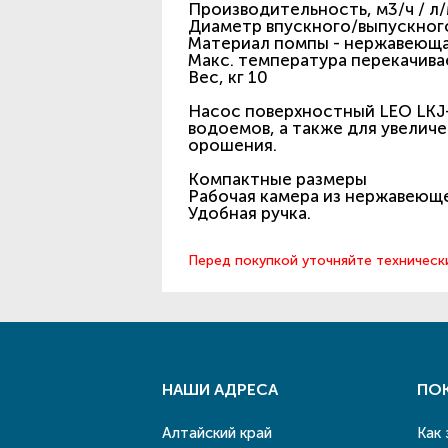
Производительность, м3/ч / л/м
Диаметр впускного/выпускного
Материал помпы - нержавеюща
Макс. температура перекачив
Вес, кг 10
Насос поверхностный LEO LKJ-
водоемов, а также для увелич
орошения.
Компактные размеры
Рабочая камера из нержавеющ
Удобная ручка.
Перед покупкой уточняйте техническ
НАШИ АДРЕСА
ПО
Алтайский край
Как